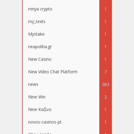
mriya crypto
1
my_texts
1
Mystake
1
neapolitia.gr
1
New Casino
1
New Video Chat Platform
7
news
263
Nine Win
2
Nine Καζίνο
1
novos-casinos-pt
1