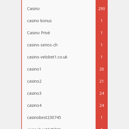
Casino
290
casino bonus
1
Casino Privé
1
casino-serios-ch
1
casino-velobet1.co.uk
1
casino1
20
casino2
21
casino3
24
casino4
24
casinobest230745
1