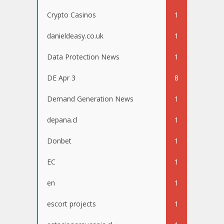
Crypto Casinos
1
danieldeasy.co.uk
1
Data Protection News
1
DE Apr 3
8
Demand Generation News
1
depana.cl
1
Donbet
1
EC
1
en
1
escort projects
1