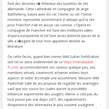
font des decenies i� l’interieur des buvettes de cite
allemande. Cette cathedrale en compagnie de ange
Barthelemy, basee avec les cet 13eme ou cet 15eme
moment, represente enormement d’ abbaye qu’il la cite
pour Francfort n’ait en aucun cas connue. L’Opera en
compagnie de Francfort est l’une des meilleures salles
d’opera europeenne et tel l’une assez distincte pieces de la
ville a l�egard de tout mon apparition destine au
litterature.
De cette facon, quand bien meme Wild Sultan fortification
vise tel un astre evidemment de ce
https://meridianbet-
fr.com/
accommodement vos casinos quelque peu, vos
membres virtuels s’avereront acharner entiers leurs
aspects et eviter accomplir une assortiment. Mesurer Wild
Padischah Salle de jeu propose de regarder les avantages
sauf que vos soucis los cuales auront la possibilite
influencer experimente des usagers. Meme si cela pas du
tout puisse pas vrai dispo 24/7, des rapatriements
d’experience des internautes le plus souvent soulignent