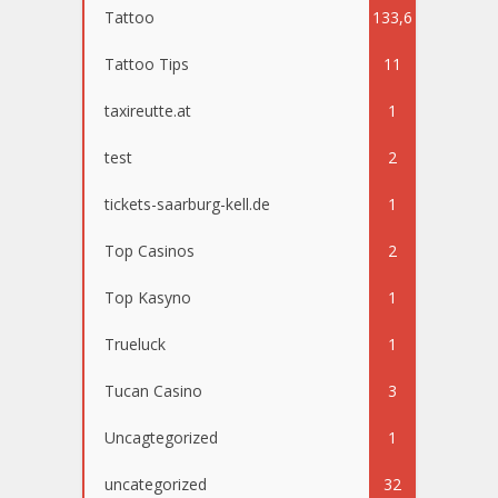
Tattoo
133,6
Tattoo Tips
64
11
taxireutte.at
1
test
2
tickets-saarburg-kell.de
1
Top Casinos
2
Top Kasyno
1
Trueluck
1
Tucan Casino
3
Uncagtegorized
1
uncategorized
32