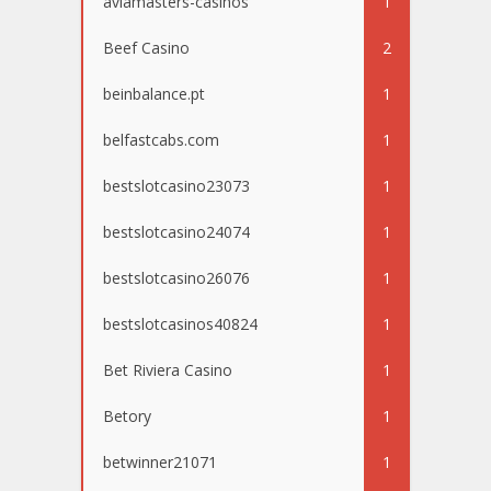
aviamasters-casinos
1
Beef Casino
2
beinbalance.pt
1
belfastcabs.com
1
bestslotcasino23073
1
bestslotcasino24074
1
bestslotcasino26076
1
bestslotcasinos40824
1
Bet Riviera Casino
1
Betory
1
betwinner21071
1