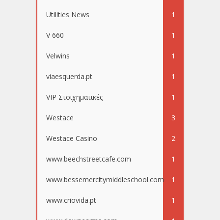
Utilities News
1
V 660
1
Velwins
1
viaesquerda.pt
1
VIP Στοιχηματικές
1
Westace
3
Westace Casino
2
www.beechstreetcafe.com
1
www.bessemercitymiddleschool.com
1
www.criovida.pt
1