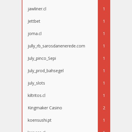
jawliner.cl
1
Jettbet
1
joma.cl
1
jully_rb_sarosdanenerede.com
1
July_pinco_Sepi
1
July_prod_bahsegel
1
july_slots
1
kiltritos.cl
1
Kingmaker Casino
2
koensushi.pt
1