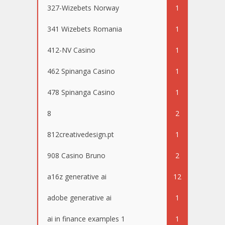
327-Wizebets Norway
1
341 Wizebets Romania
1
412-NV Casino
1
462 Spinanga Casino
1
478 Spinanga Casino
1
8
2
812creativedesign.pt
1
908 Casino Bruno
2
a16z generative ai
12
adobe generative ai
1
ai in finance examples 1
1