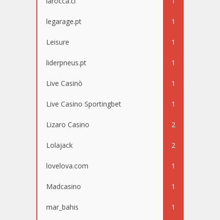
larocca.cl
1
legarage.pt
1
Leisure
1
liderpneus.pt
1
Live Casinò
1
Live Casino Sportingbet
1
Lizaro Casino
2
Lolajack
2
lovelova.com
1
Madcasino
1
mar_bahis
1