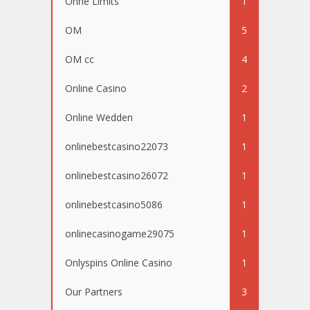
Ohne Limits
1
OM
5
OM cc
4
Online Casino
2
Online Wedden
1
onlinebestcasino22073
1
onlinebestcasino26072
1
onlinebestcasino5086
1
onlinecasinogame29075
1
Onlyspins Online Casino
1
Our Partners
3