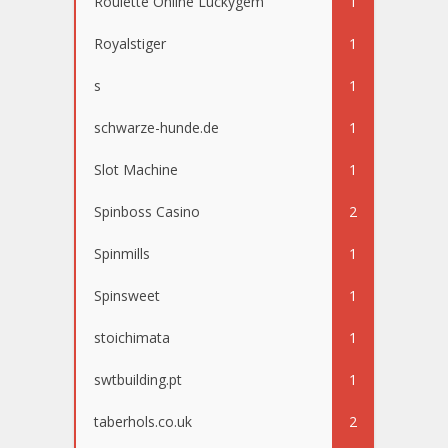
Roulette Online Luckygem
1
Royalstiger
1
s
1
schwarze-hunde.de
1
Slot Machine
1
Spinboss Casino
2
Spinmills
1
Spinsweet
1
stoichimata
1
swtbuilding.pt
1
taberhols.co.uk
2