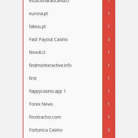
estacionaraucania.cl
1
eurona.pt
1
fabius.pt
1
Fast Payout Casino
3
fenedi.cl
1
findmsinteractive.info
1
first
1
flappycasino.app 1
1
Forex News
1
forotractor.com
1
Fortunica Casino
3