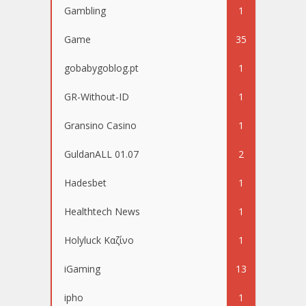
Gambling
1
Game
35
gobabygoblog.pt
1
GR-Without-ID
1
Gransino Casino
1
GuldanALL 01.07
2
Hadesbet
1
Healthtech News
1
Holyluck Καζίνο
1
iGaming
13
ipho
1