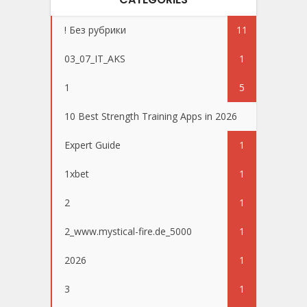
! Без рубрики
11
03_07_IT_AKS
1
1
5
10 Best Strength Training Apps in 2026
Expert Guide
1
1xbet
1
2
1
2_www.mystical-fire.de_5000
1
2026
1
3
1