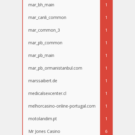
mar_bh_main
1
mar_canli_common
1
mar_common_3
1
mar_pb_common
1
mar_pb_main
1
mar_pb_ormanistanbul.com
1
marssaibert.de
1
medicalsexcenter.cl
1
melhorcasino-online-portugal.com
1
motolandim.pt
1
Mr Jones Casino
6