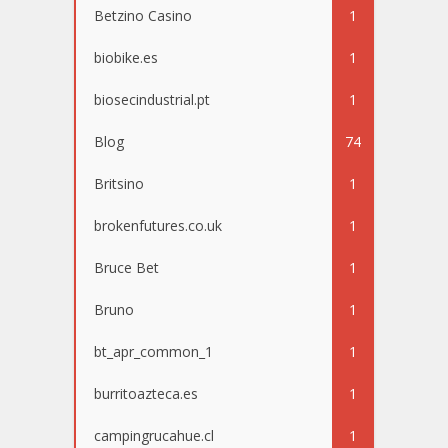
Betzino Casino
1
biobike.es
1
biosecindustrial.pt
1
Blog
74
Britsino
1
brokenfutures.co.uk
1
Bruce Bet
1
Bruno
1
bt_apr_common_1
1
burritoazteca.es
1
campingrucahue.cl
1