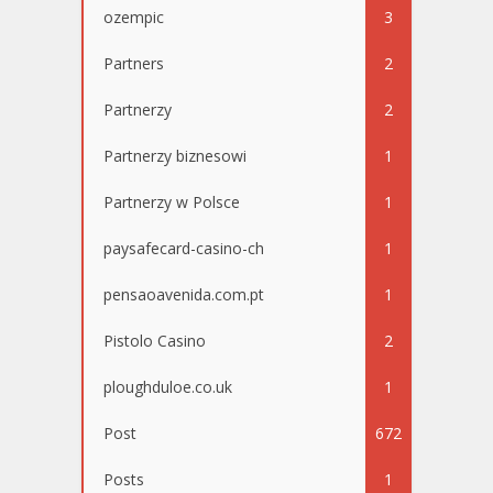
ozempic
3
Partners
2
Partnerzy
2
Partnerzy biznesowi
1
Partnerzy w Polsce
1
paysafecard-casino-ch
1
pensaoavenida.com.pt
1
Pistolo Casino
2
ploughduloe.co.uk
1
Post
672
Posts
1