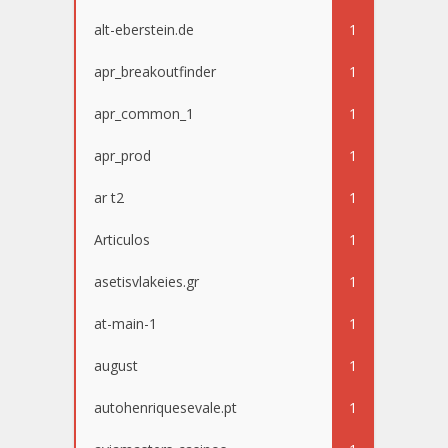
alt-eberstein.de
1
apr_breakoutfinder
1
apr_common_1
1
apr_prod
1
ar t2
1
Articulos
1
asetisvlakeies.gr
1
at-main-1
1
august
1
autohenriquesevale.pt
1