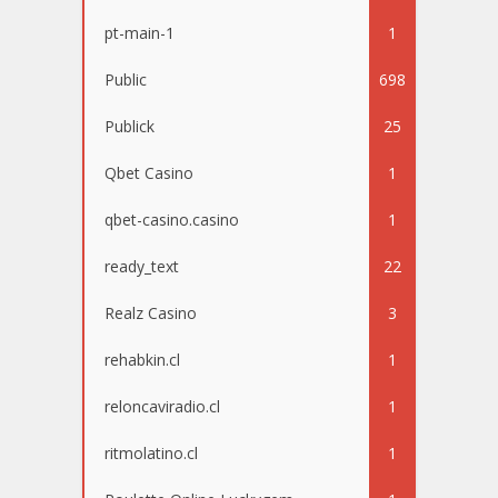
pt-main-1
1
Public
698
Publick
25
Qbet Casino
1
qbet-casino.casino
1
ready_text
22
Realz Casino
3
rehabkin.cl
1
reloncaviradio.cl
1
ritmolatino.cl
1