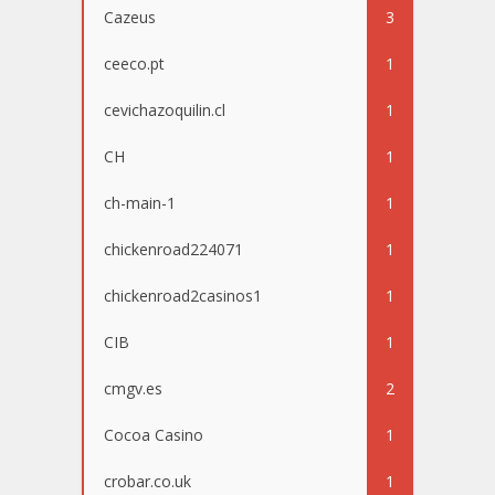
Cazeus
3
ceeco.pt
1
cevichazoquilin.cl
1
CH
1
ch-main-1
1
chickenroad224071
1
chickenroad2casinos1
1
CIB
1
cmgv.es
2
Cocoa Casino
1
crobar.co.uk
1