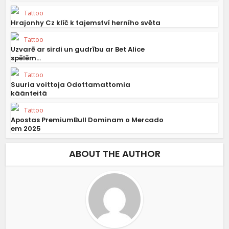
Tattoo
Hrajonhy Cz klíč k tajemství herního světa
Tattoo
Uzvarē ar sirdi un gudrību ar Bet Alice
spēlēm...
Tattoo
Suuria voittoja Odottamattomia
käänteitä
Tattoo
Apostas PremiumBull Dominam o Mercado
em 2025
ABOUT THE AUTHOR