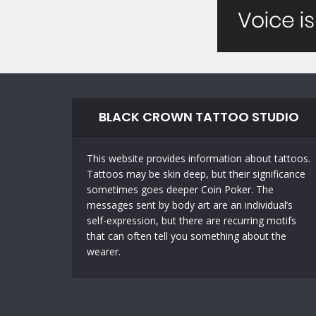
BLACK CROWN TATTOO STUDIO
This website provides information about tattoos.
Tattoos may be skin deep, but their significance
sometimes goes deeper
Coin Poker
. The
messages sent by body art are an individual’s
self-expression, but there are recurring motifs
that can often tell you something about the
wearer.