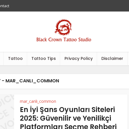
ntact
Tattoo
Tattoo Tips
Privacy Policy
Disclaimer
 - MAR_CANLI_COMMON
mar_canli_common
En İyi Şans Oyunları Siteleri
2025: Güvenilir ve Yenilikçi
Platformları Seçme Rehberi