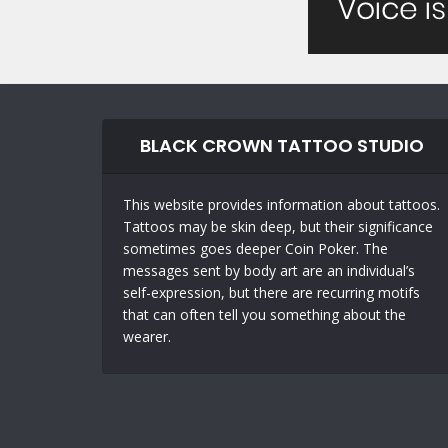
BLACK CROWN TATTOO STUDIO
This website provides information about tattoos.
Tattoos may be skin deep, but their significance
sometimes goes deeper
Coin Poker
. The
messages sent by body art are an individual’s
self-expression, but there are recurring motifs
that can often tell you something about the
wearer.