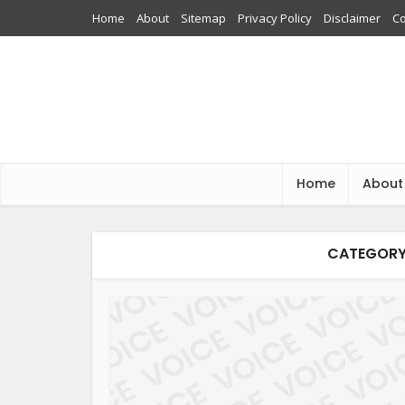
Home
About
Sitemap
Privacy Policy
Disclaimer
Co
Home
About
CATEGORY