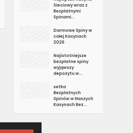
Sieciowy wraz z
Bezpłatnymi
Spinami...
Darmowe Spiny w
całej Kasynach
2026
Najistotniejsze
bezpłatne spiny
wyjąwszy
depozytu w...
setka
Bezpłatnych
Spinów w Naszych
Kasynach Bez...