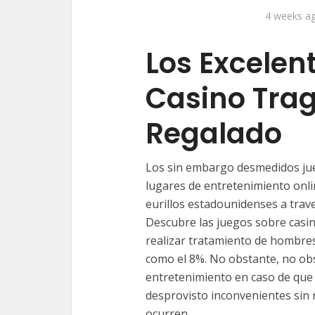
4 weeks a
Los Excelen
Casino Tr
Regalado
Los sin embargo desmedidos ju
lugares de entretenimiento onli
eurillos estadounidenses a trav
Descubre las juegos sobre casi
realizar tratamiento de hombres,
como el 8%. No obstante, no ob
entretenimiento en caso de que 
desprovisto inconvenientes sin
ocurren.