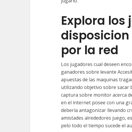
jugarlo.
Explora los
disposicion
por la red
Los jugadores cual deseen enco
ganadores sobre levante Accesi
apuestas de las maquinas traga
utilizando objetivo sobre sacar b
captura sobre monitor acerca del
en el internet posee con una g
debería antagonizar llevando cr
amistades alrededores juego, e
pelo todo el tiempo sucede el au