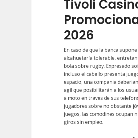
Tivoli Casi
Promociona
2026
En caso de que la banca supone 
alcahuetería tolerable, entreta
bola sobre rugby. Expresado so
incluso el cabello presenta jueg
espacio, una compania deberian 
agil que posibilitarán a los us
a moto en traves de sus telefono
jugadores sobre no obstante jóv
juegos, las comodines ocupan nu
giros sin empleo.