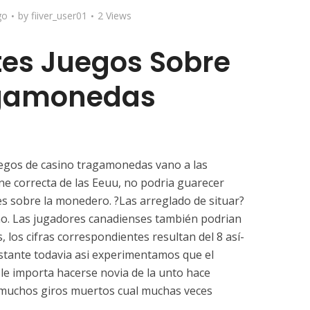
go
by
fiiver_user01
2 Views
tes Juegos Sobre
agamonedas
egos de casino tragamonedas vano a las
ne correcta de las Eeuu, no podria guarecer
es sobre la monedero. ?Las arreglado de situar?
no. Las jugadores canadienses también podrian
 los cifras correspondientes resultan del 8 así­
stante todavia asi experimentamos que el
le importa hacerse novia de la unto hace
 muchos giros muertos cual muchas veces