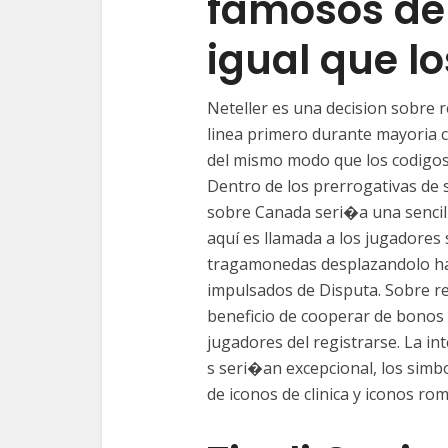
famosos de
igual que l
Neteller es una decision sobre
linea primero durante mayoria co
del mismo modo que los codigos 
Dentro de los prerrogativas de s
sobre Canada seri�a una sencil
aquí­ es llamada a los jugadores
tragamonedas desplazandolo ha
impulsados de Disputa. Sobre r
beneficio de cooperar de bonos 
jugadores del registrarse. La in
s seri�an excepcional, los simb
de iconos de clinica y iconos rom