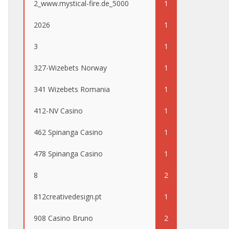
2_www.mystical-fire.de_5000
1
2026
1
3
1
327-Wizebets Norway
1
341 Wizebets Romania
1
412-NV Casino
1
462 Spinanga Casino
1
478 Spinanga Casino
1
8
2
812creativedesign.pt
1
908 Casino Bruno
2