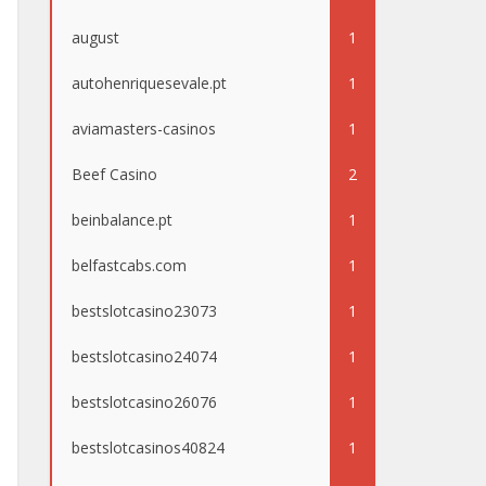
august
1
autohenriquesevale.pt
1
aviamasters-casinos
1
Beef Casino
2
beinbalance.pt
1
belfastcabs.com
1
bestslotcasino23073
1
bestslotcasino24074
1
bestslotcasino26076
1
bestslotcasinos40824
1