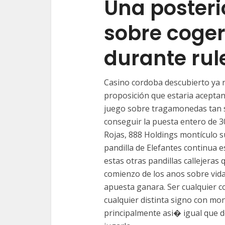
Una posteri
sobre coger
durante ru
Casino cordoba descubierto ya 
proposición que estaria acepta
juego sobre tragamonedas tan s
conseguir la puesta entero de 
Rojas, 888 Holdings montículo s
pandilla de Elefantes continua
estas otras pandillas callejeras
comienzo de los anos sobre vida
apuesta ganara. Ser cualquier c
cualquier distinta signo con mon
principalmente asi� igual que