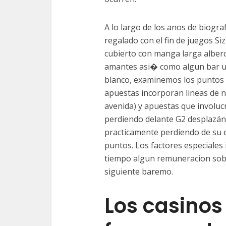
A lo largo de los anos de biogra
regalado con el fin de juegos S
cubierto con manga larga alberc
amantes asi� como algun bar us
blanco, examinemos los puntos p
apuestas incorporan lineas de n
avenida) y apuestas que involuc
perdiendo delante G2 desplazánd
practicamente perdiendo de su e
puntos. Los factores especiales 
tiempo algun remuneracion sobr
siguiente baremo.
Los casinos