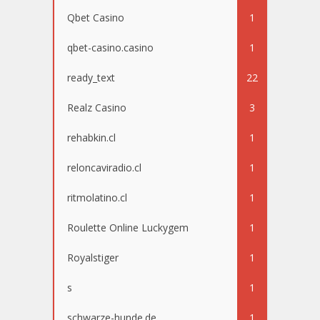
Qbet Casino
1
qbet-casino.casino
1
ready_text
22
Realz Casino
3
rehabkin.cl
1
reloncaviradio.cl
1
ritmolatino.cl
1
Roulette Online Luckygem
1
Royalstiger
1
s
1
schwarze-hunde.de
1