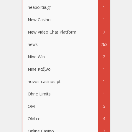
neapolitia.gr
1
New Casino
1
New Video Chat Platform
7
news
263
Nine Win
2
Nine Καζίνο
1
novos-casinos-pt
1
Ohne Limits
1
OM
5
OM cc
4
Online Casino
2