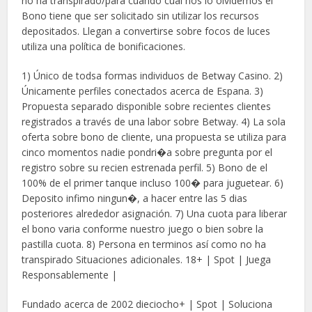
no ha transpirado/para cuando cual nos lo olvidemos el
Bono tiene que ser solicitado sin utilizar los recursos
depositados. Llegan a convertirse sobre focos de luces
utiliza una política de bonificaciones.
1) Único de todsa formas individuos de Betway Casino. 2)
Únicamente perfiles conectados acerca de Espana. 3)
Propuesta separado disponible sobre recientes clientes
registrados a través de una labor sobre Betway. 4) La sola
oferta sobre bono de cliente, una propuesta se utiliza para
cinco momentos nadie pondri�a sobre pregunta por el
registro sobre su recien estrenada perfil. 5) Bono de el
100% de el primer tanque incluso 100� para juguetear. 6)
Deposito infimo ningun�, a hacer entre las 5 dias
posteriores alrededor asignación. 7) Una cuota para liberar
el bono varia conforme nuestro juego o bien sobre la
pastilla cuota. 8) Persona en terminos así­ como no ha
transpirado Situaciones adicionales. 18+ | Spot | Juega
Responsablemente |
Fundado acerca de 2002 dieciocho+ | Spot | Soluciona