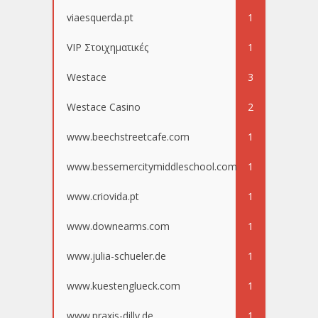
viaesquerda.pt
1
VIP Στοιχηματικές
1
Westace
3
Westace Casino
2
www.beechstreetcafe.com
1
www.bessemercitymiddleschool.com
1
www.criovida.pt
1
www.downearms.com
1
www.julia-schueler.de
1
www.kuestenglueck.com
1
www.praxis-dilly.de
1