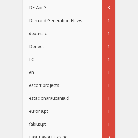
DE Apr 3
8
Demand Generation News
1
depana.cl
1
Donbet
1
EC
1
en
1
escort projects
1
estacionaraucania.cl
1
eurona.pt
1
fabius.pt
1
Fast Payout Casino
3