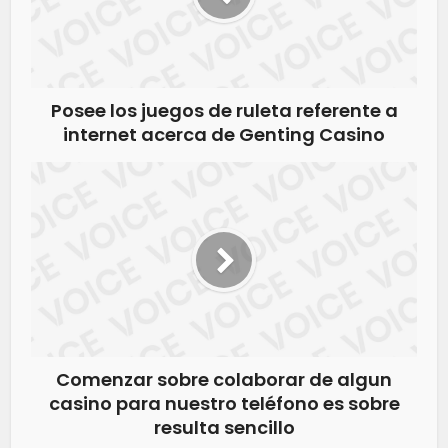
Posee los juegos de ruleta referente a
internet acerca de Genting Casino
Comenzar sobre colaborar de algun
casino para nuestro teléfono es sobre
resulta sencillo