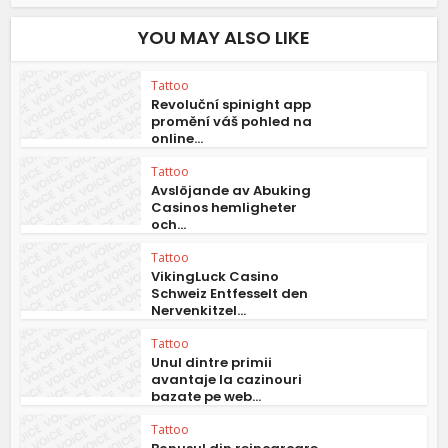
YOU MAY ALSO LIKE
Tattoo
Revoluční spinight app
promění váš pohled na
online...
Tattoo
Avslöjande av Abuking
Casinos hemligheter
och...
Tattoo
VikingLuck Casino
Schweiz Entfesselt den
Nervenkitzel...
Tattoo
Unul dintre primii
avantaje la cazinouri
bazate pe web...
Tattoo