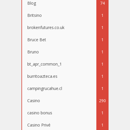
Blog
74
Britsino
1
brokenfutures.co.uk
1
Bruce Bet
1
Bruno
1
bt_apr_common_1
1
burritoazteca.es
1
campingrucahue.cl
1
Casino
290
casino bonus
1
Casino Privé
1