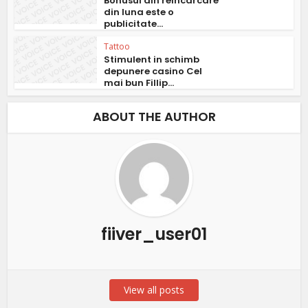
Bonusul din reincarcare
din luna este o
publicitate...
Tattoo
Stimulent in schimb
depunere casino Cel
mai bun Fillip...
ABOUT THE AUTHOR
fiiver_user01
View all posts