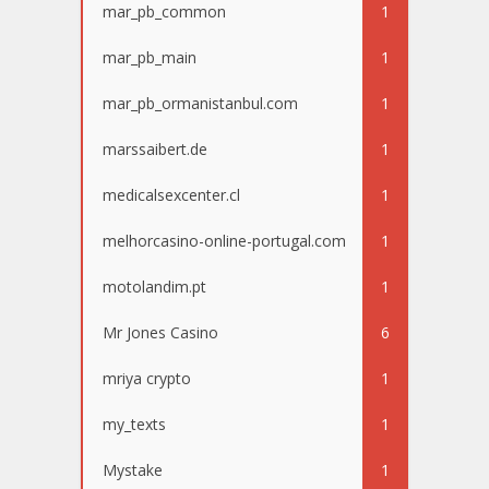
mar_pb_common
1
mar_pb_main
1
mar_pb_ormanistanbul.com
1
marssaibert.de
1
medicalsexcenter.cl
1
melhorcasino-online-portugal.com
1
motolandim.pt
1
Mr Jones Casino
6
mriya crypto
1
my_texts
1
Mystake
1