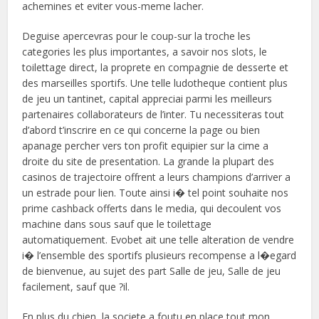
achemines et eviter vous-meme lacher.
Deguise apercevras pour le coup-sur la troche les
categories les plus importantes, a savoir nos slots, le
toilettage direct, la proprete en compagnie de desserte et
des marseilles sportifs. Une telle ludotheque contient plus
de jeu un tantinet, capital appreciai parmi les meilleurs
partenaires collaborateurs de l’inter. Tu necessiteras tout
d’abord t’inscrire en ce qui concerne la page ou bien
apanage percher vers ton profit equipier sur la cime a
droite du site de presentation. La grande la plupart des
casinos de trajectoire offrent a leurs champions d’arriver a
un estrade pour lien. Toute ainsi i� tel point souhaite nos
prime cashback offerts dans le media, qui decoulent vos
machine dans sous sauf que le toilettage
automatiquement. Evobet ait une telle alteration de vendre
i� l’ensemble des sportifs plusieurs recompense a l�egard
de bienvenue, au sujet des part Salle de jeu, Salle de jeu
facilement, sauf que ?il.
En plus du chien, la societe a foutu en place tout mon