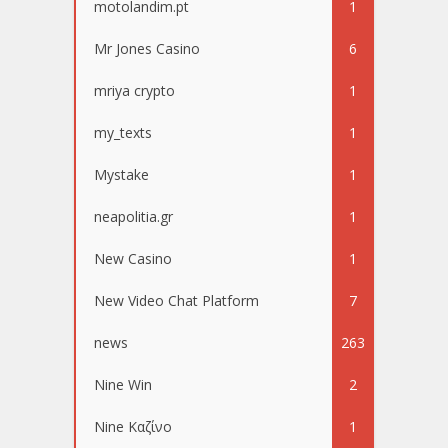
motolandim.pt
1
Mr Jones Casino
6
mriya crypto
1
my_texts
1
Mystake
1
neapolitia.gr
1
New Casino
1
New Video Chat Platform
7
news
263
Nine Win
2
Nine Καζίνο
1