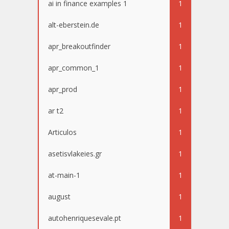
ai in finance examples 1
1
alt-eberstein.de
1
apr_breakoutfinder
1
apr_common_1
1
apr_prod
1
ar t2
1
Articulos
1
asetisvlakeies.gr
1
at-main-1
1
august
1
autohenriquesevale.pt
1