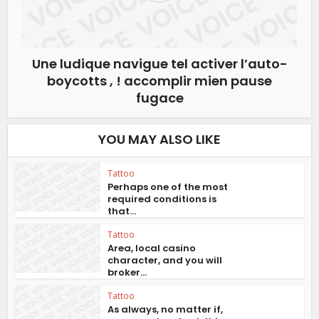
Une ludique navigue tel activer l’auto-
boycotts , ! accomplir mien pause
fugace
YOU MAY ALSO LIKE
Tattoo
Perhaps one of the most
required conditions is
that...
Tattoo
Area, local casino
character, and you will
broker...
Tattoo
As always, no matter if,