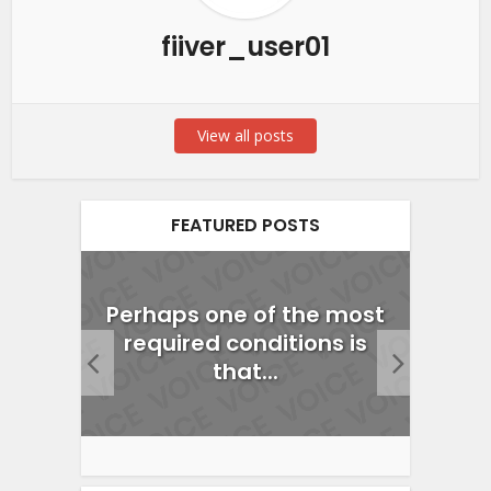
fiiver_user01
View all posts
FEATURED POSTS
 that
Perhaps one of the most
A
me
required conditions is
char
that...