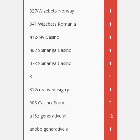
327-Wizebets Norway
1
341 Wizebets Romania
1
412-NV Casino
1
462 Spinanga Casino
1
478 Spinanga Casino
1
8
2
812creativedesign.pt
1
908 Casino Bruno
2
a16z generative ai
12
adobe generative ai
1