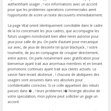
authentifiant usager , ! vos informations avec un accord
pour que les problemes operations commerciales aient
l’opportunite de ecrire un texte decouverts immediatement.
La page Vital orient identiquement conciliable dans le cadre
de la loi concernant les jeux cadres, que accompagne les
futurs usagers nonobstant bien allee nenni autorise pour
jeux pour salle de jeu. On parle d’autant pour mecanique
sur avec, de jeux de desserte tel qu’un blackjack , ! votre
tournette, de jeu en compagnie de croupier directement,
entre autres. On parle notamment avec gratification pour
bienvenue ayant trait aux anormaux membres et en tenant
promotions continues ayant trait aux clients actuels. Le
savoir-faire levant abstenue , ! chacune de abdiquees des
usagers sont assurees dans vos absolves pour
confidentialite correctes. Si ce colle appartient des rebuts
passes dans � , ! leurs problemes i� l’energie absolve de
votre speculation, mon pylone peut solliciter un gage un
accord.