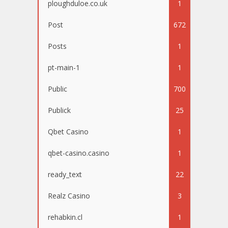
ploughduloe.co.uk
1
Post
672
Posts
1
pt-main-1
1
Public
700
Publick
25
Qbet Casino
1
qbet-casino.casino
1
ready_text
22
Realz Casino
3
rehabkin.cl
1