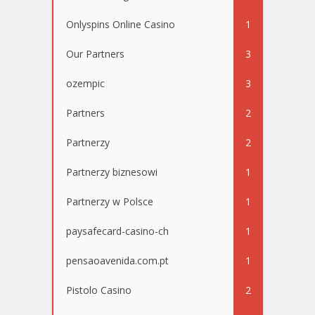
Onlyspins Online Casino
1
Our Partners
3
ozempic
3
Partners
2
Partnerzy
2
Partnerzy biznesowi
1
Partnerzy w Polsce
1
paysafecard-casino-ch
1
pensaoavenida.com.pt
1
Pistolo Casino
2