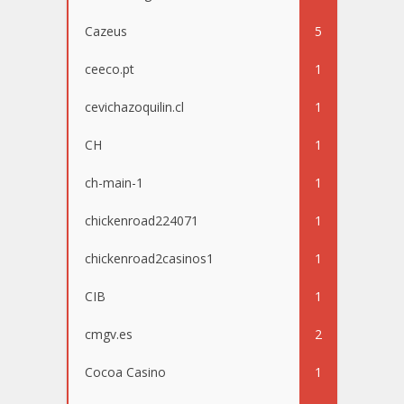
Cazeus
5
ceeco.pt
1
cevichazoquilin.cl
1
CH
1
ch-main-1
1
chickenroad224071
1
chickenroad2casinos1
1
CIB
1
cmgv.es
2
Cocoa Casino
1