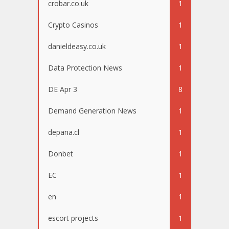
crobar.co.uk
1
Crypto Casinos
1
danieldeasy.co.uk
1
Data Protection News
1
DE Apr 3
8
Demand Generation News
1
depana.cl
1
Donbet
1
EC
1
en
1
escort projects
1