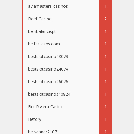
aviamasters-casinos
1
Beef Casino
2
beinbalance.pt
1
belfastcabs.com
1
bestslotcasino23073
1
bestslotcasino24074
1
bestslotcasino26076
1
bestslotcasinos40824
1
Bet Riviera Casino
1
Betory
1
betwinner21071
1