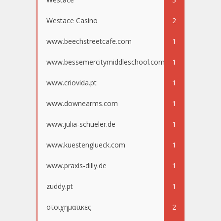
Westace Casino
2
www.beechstreetcafe.com
1
www.bessemercitymiddleschool.com
1
www.criovida.pt
1
www.downearms.com
1
www.julia-schueler.de
1
www.kuestenglueck.com
1
www.praxis-dilly.de
1
zuddy.pt
1
στοιχηματικες
2