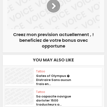
Creez mon prevision actuellement , !
beneficiez de votre bonus avec
opportune
YOU MAY ALSO LIKE
Tattoo
Gates of Olympus �
Distraire Sans aucun
frais en...
Tattoo
Sa capacite navigue
dorloter 1500
traducteurs a...