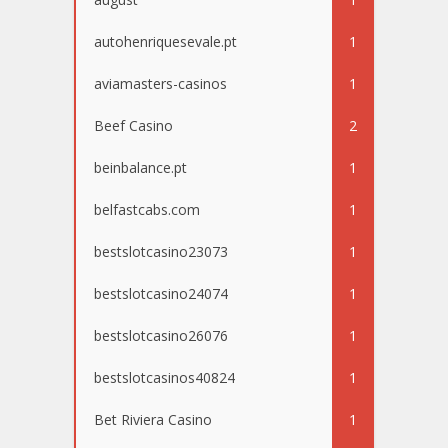
autohenriquesevale.pt
1
aviamasters-casinos
1
Beef Casino
2
beinbalance.pt
1
belfastcabs.com
1
bestslotcasino23073
1
bestslotcasino24074
1
bestslotcasino26076
1
bestslotcasinos40824
1
Bet Riviera Casino
1