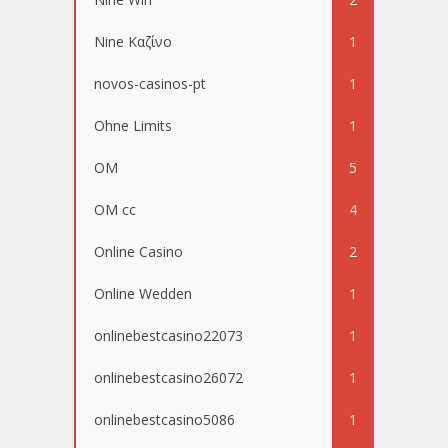
Nine Καζίνο
1
novos-casinos-pt
1
Ohne Limits
1
OM
5
OM cc
4
Online Casino
2
Online Wedden
1
onlinebestcasino22073
1
onlinebestcasino26072
1
onlinebestcasino5086
1