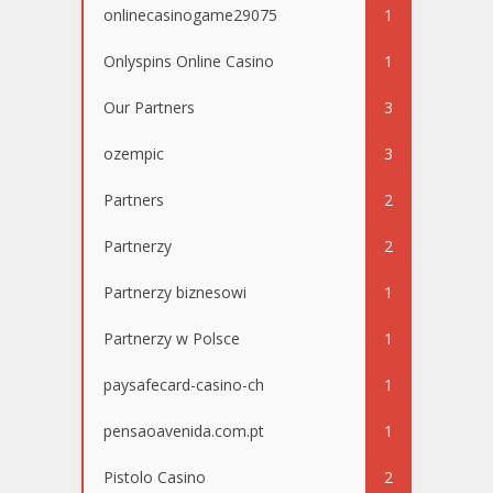
onlinecasinogame29075
1
Onlyspins Online Casino
1
Our Partners
3
ozempic
3
Partners
2
Partnerzy
2
Partnerzy biznesowi
1
Partnerzy w Polsce
1
paysafecard-casino-ch
1
pensaoavenida.com.pt
1
Pistolo Casino
2