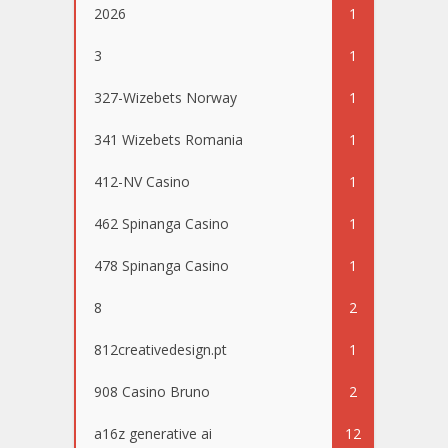
2026
1
3
1
327-Wizebets Norway
1
341 Wizebets Romania
1
412-NV Casino
1
462 Spinanga Casino
1
478 Spinanga Casino
1
8
2
812creativedesign.pt
1
908 Casino Bruno
2
a16z generative ai
12