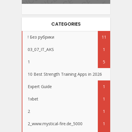
CATEGORIES
! Без рубрики
11
03_07_IT_AKS
1
1
5
10 Best Strength Training Apps in 2026
Expert Guide
1
1xbet
1
2
1
2_www.mystical-fire.de_5000
1