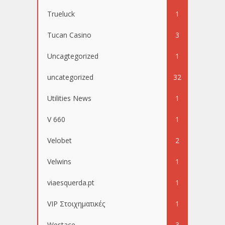
Trueluck
1
Tucan Casino
3
Uncagtegorized
1
uncategorized
32
Utilities News
1
V 660
1
Velobet
2
Velwins
1
viaesquerda.pt
1
VIP Στοιχηματικές
1
Westace
3