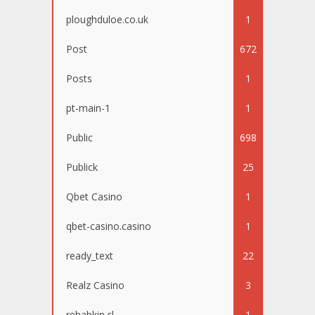
ploughduloe.co.uk
1
Post
672
Posts
1
pt-main-1
1
Public
698
Publick
25
Qbet Casino
1
qbet-casino.casino
1
ready_text
22
Realz Casino
3
rehabkin.cl
1