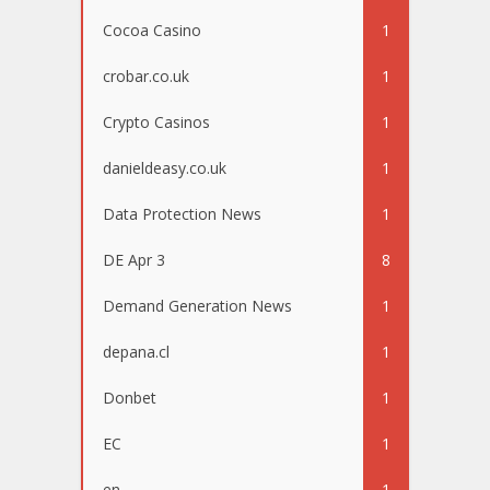
Cocoa Casino
1
crobar.co.uk
1
Crypto Casinos
1
danieldeasy.co.uk
1
Data Protection News
1
DE Apr 3
8
Demand Generation News
1
depana.cl
1
Donbet
1
EC
1
en
1