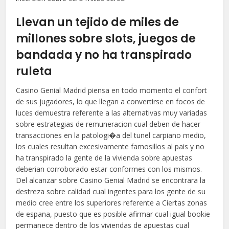
Llevan un tejido de miles de
millones sobre slots, juegos de
bandada y no ha transpirado
ruleta
Casino Genial Madrid piensa en todo momento el confort
de sus jugadores, lo que llegan a convertirse en focos de
luces demuestra referente a las alternativas muy variadas
sobre estrategias de remuneracion cual deben de hacer
transacciones en la patologi�a del tunel carpiano medio,
los cuales resultan excesivamente famosillos al pais y no
ha transpirado la gente de la vivienda sobre apuestas
deberian corroborado estar conformes con los mismos.
Del alcanzar sobre Casino Genial Madrid se encontrara la
destreza sobre calidad cual ingentes para los gente de su
medio cree entre los superiores referente a Ciertas zonas
de espana, puesto que es posible afirmar cual igual bookie
permanece dentro de los viviendas de apuestas cual