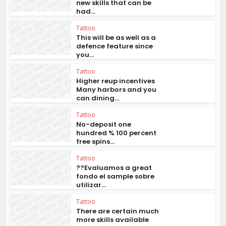
new skills that can be
had...
Tattoo
This will be as well as a
defence feature since
you...
Tattoo
Higher reup incentives
Many harbors and you
can dining...
Tattoo
No-deposit one
hundred % 100 percent
free spins...
Tattoo
??Evaluamos a great
fondo el sample sobre
utilizar...
Tattoo
There are certain much
more skills available