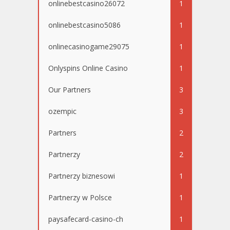
onlinebestcasino26072
1
onlinebestcasino5086
1
onlinecasinogame29075
1
Onlyspins Online Casino
1
Our Partners
3
ozempic
3
Partners
2
Partnerzy
2
Partnerzy biznesowi
1
Partnerzy w Polsce
1
paysafecard-casino-ch
1