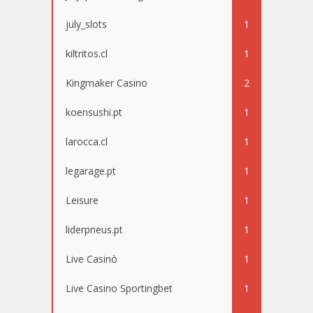
july_slots
1
kiltritos.cl
1
Kingmaker Casino
2
koensushi.pt
1
larocca.cl
1
legarage.pt
1
Leisure
1
liderpneus.pt
1
Live Casinò
1
Live Casino Sportingbet
1