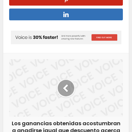
Los ganancias obtenidas acostumbran
a anadirse igual que descuento acerca