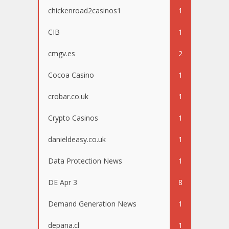
chickenroad2casinos1
1
CIB
1
cmgv.es
2
Cocoa Casino
1
crobar.co.uk
1
Crypto Casinos
1
danieldeasy.co.uk
1
Data Protection News
1
DE Apr 3
8
Demand Generation News
1
depana.cl
1