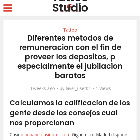
Tattoo
Diferentes metodos de
remuneracion con el fin de
proveer los depositos, p
especialmente el jubilacion
baratos
4 weeks ago
by
fiiver_user01
1 Views
Calculamos la calificacion de los
gente desde los consejos cual
nos proporcionan
Casino
aupabetcasino-es.com
Gigantesco Madrid dispone