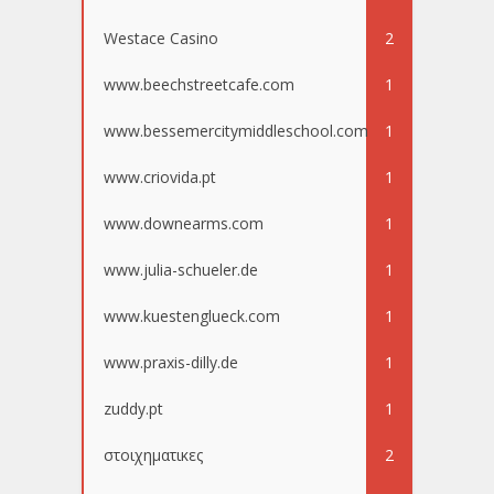
Westace Casino
2
www.beechstreetcafe.com
1
www.bessemercitymiddleschool.com
1
www.criovida.pt
1
www.downearms.com
1
www.julia-schueler.de
1
www.kuestenglueck.com
1
www.praxis-dilly.de
1
zuddy.pt
1
στοιχηματικες
2