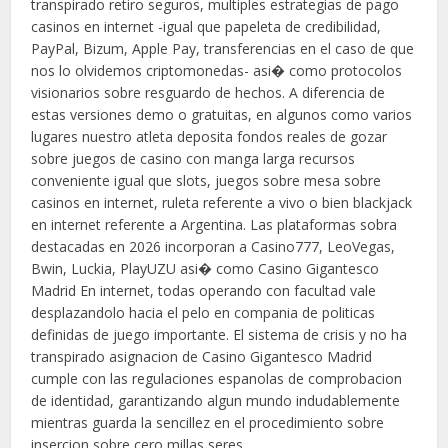
transpirado retiro seguros, multiples estrategias de pago
casinos en internet -igual que papeleta de credibilidad,
PayPal, Bizum, Apple Pay, transferencias en el caso de que
nos lo olvidemos criptomonedas- asi� como protocolos
visionarios sobre resguardo de hechos. A diferencia de
estas versiones demo o gratuitas, en algunos como varios
lugares nuestro atleta deposita fondos reales de gozar
sobre juegos de casino con manga larga recursos
conveniente igual que slots, juegos sobre mesa sobre
casinos en internet, ruleta referente a vivo o bien blackjack
en internet referente a Argentina. Las plataformas sobra
destacadas en 2026 incorporan a Casino777, LeoVegas,
Bwin, Luckia, PlayUZU asi� como Casino Gigantesco
Madrid En internet, todas operando con facultad vale
desplazandolo hacia el pelo en compania de politicas
definidas de juego importante. El sistema de crisis y no ha
transpirado asignacion de Casino Gigantesco Madrid
cumple con las regulaciones espanolas de comprobacion
de identidad, garantizando algun mundo indudablemente
mientras guarda la sencillez en el procedimiento sobre
insercion sobre cero millas seres.