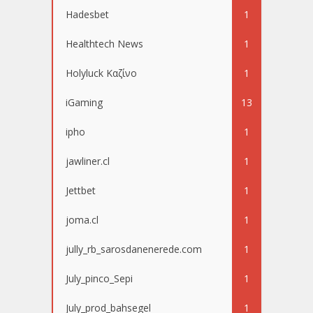
Hadesbet
1
Healthtech News
1
Holyluck Καζίνο
1
iGaming
13
ipho
1
jawliner.cl
1
Jettbet
1
joma.cl
1
jully_rb_sarosdanenerede.com
1
July_pinco_Sepi
1
July_prod_bahsegel
1