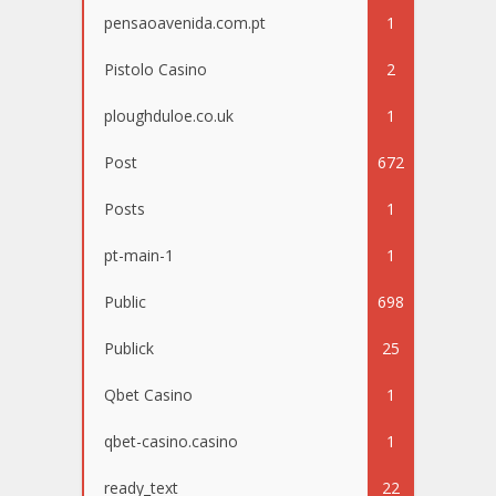
pensaoavenida.com.pt
1
Pistolo Casino
2
ploughduloe.co.uk
1
Post
672
Posts
1
pt-main-1
1
Public
698
Publick
25
Qbet Casino
1
qbet-casino.casino
1
ready_text
22