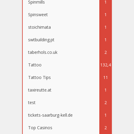
Spinmills
1
Spinsweet
1
stoichimata
1
swtbuilding.pt
1
taberhols.co.uk
2
Tattoo
132,4
Tattoo Tips
24
11
taxireutte.at
1
test
2
tickets-saarburg-kell.de
1
Top Casinos
2