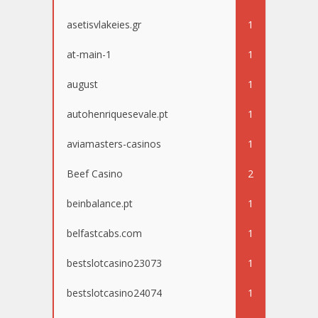
asetisvlakeies.gr
1
at-main-1
1
august
1
autohenriquesevale.pt
1
aviamasters-casinos
1
Beef Casino
2
beinbalance.pt
1
belfastcabs.com
1
bestslotcasino23073
1
bestslotcasino24074
1