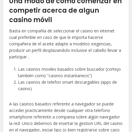
Una modo de como comenzar en
competir acerca de algun
casino móvil
Basta en compañía de seleccionar el casino en internet
cual preferible en caso de que le importa hacerse
compañera de el aceite adapte a modelos exigencias,
producir un perfil desplazandolo inclusive el cabello llevar a
participar .
Las casinos moviles basados sobre buscador (cortejo
también como “casinos instantaneos”)
Las casinos de telefon smart descargables (apps de
casino)
A las casinos basados referente a navegador se puede
acceder practicamente desde cualquier otra telefono
smartphone referente a compania sobre algún navegador
la red. Unico debemos de insertar la gestion URL del casino
en el navegador, iniciar tipo (o bien registrarse sobre caso