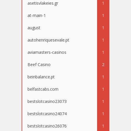
asetisvlakeies.gr
1
at-main-1
1
august
1
autohenriquesevale.pt
1
aviamasters-casinos
1
Beef Casino
2
beinbalance.pt
1
belfastcabs.com
1
bestslotcasino23073
1
bestslotcasino24074
1
bestslotcasino26076
1