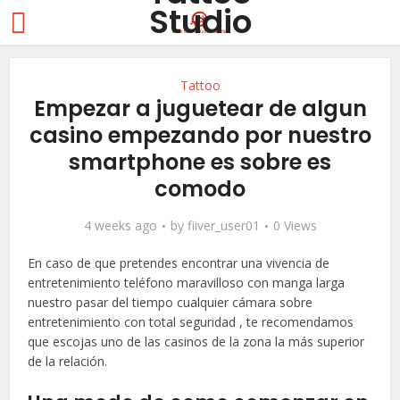
Tattoo
Empezar a juguetear de algun
casino empezando por nuestro
smartphone es sobre es
comodo
4 weeks ago
by
fiiver_user01
0 Views
En caso de que pretendes encontrar una vivencia de
entretenimiento teléfono maravilloso con manga larga
nuestro pasar del tiempo cualquier cámara sobre
entretenimiento con total seguridad , te recomendamos
que escojas uno de las casinos de la zona la más superior
de la relación.