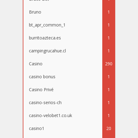
Bruno
1
bt_apr_common_1
1
burritoazteca.es
1
campingrucahue.cl
1
Casino
290
casino bonus
1
Casino Privé
1
casino-serios-ch
1
casino-velobet1.co.uk
1
casino1
20