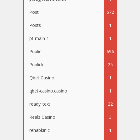
Post
672
Posts
1
pt-main-1
1
Public
696
Publick
25
Qbet Casino
1
qbet-casino.casino
1
ready_text
22
Realz Casino
3
rehabkin.cl
1