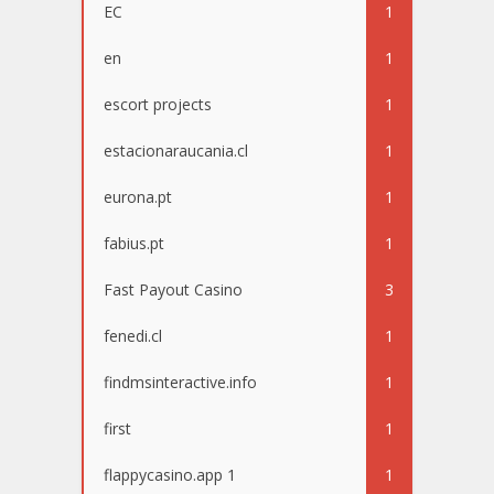
EC
1
en
1
escort projects
1
estacionaraucania.cl
1
eurona.pt
1
fabius.pt
1
Fast Payout Casino
3
fenedi.cl
1
findmsinteractive.info
1
first
1
flappycasino.app 1
1