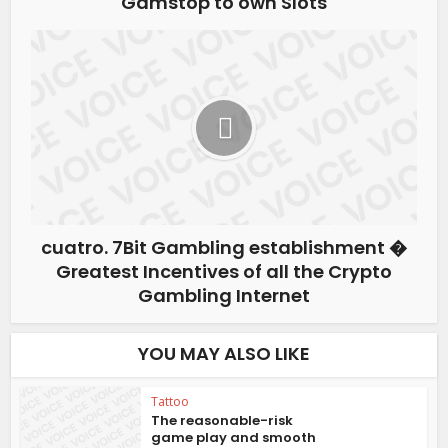
Gamstop to own Slots
cuatro. 7Bit Gambling establishment �
Greatest Incentives of all the Crypto
Gambling Internet
YOU MAY ALSO LIKE
Tattoo
The reasonable-risk
game play and smooth