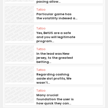
pacing allow...
Tattoo
Particular game has
the volatility indexed a...
Tattoo
Yes, BetUS are a safe
and you will legitimate
program...
Tattoo
In the lead was New
jersey, to the greatest
betting...
Tattoo
Regarding cashing
aside slot profits, We
wasn’t...
Tattoo
Many crucial
foundation the user is
how quick they can...