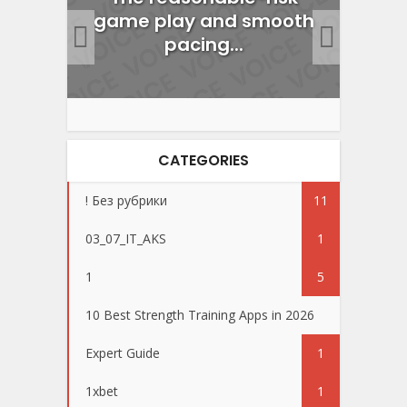
aside
Part
game play and smooth
.
vol
pacing...
CATEGORIES
! Без рубрики
11
03_07_IT_AKS
1
1
5
10 Best Strength Training Apps in 2026
Expert Guide
1
1xbet
1