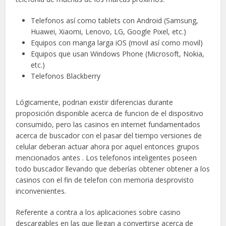
Telefonos así­ como tablets con Android (Samsung,
Huawei, Xiaomi, Lenovo, LG, Google Pixel, etc.)
Equipos con manga larga iOS (movil así­ como movil)
Equipos que usan Windows Phone (Microsoft, Nokia,
etc.)
Telefonos Blackberry
Lógicamente, podrian existir diferencias durante
proposición disponible acerca de funcion de el dispositivo
consumido, pero las casinos en internet fundamentados
acerca de buscador con el pasar del tiempo versiones de
celular deberan actuar ahora por aquel entonces grupos
mencionados antes . Los telefonos inteligentes poseen
todo buscador llevando que deberías obtener obtener a los
casinos con el fin de telefon con memoria desprovisto
inconvenientes.
Referente a contra a los aplicaciones sobre casino
descargables en las que llegan a convertirse acerca de