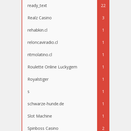
ready_text
22
Realz Casino
3
rehabkin.cl
1
reloncaviradio.cl
1
ritmolatino.cl
1
Roulette Online Luckygem
1
Royalstiger
1
s
1
schwarze-hunde.de
1
Slot Machine
1
Spinboss Casino
2