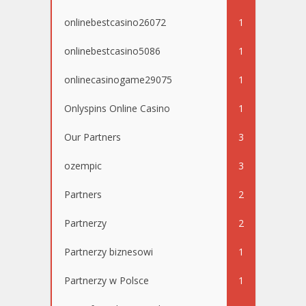
onlinebestcasino26072
1
onlinebestcasino5086
1
onlinecasinogame29075
1
Onlyspins Online Casino
1
Our Partners
3
ozempic
3
Partners
2
Partnerzy
2
Partnerzy biznesowi
1
Partnerzy w Polsce
1