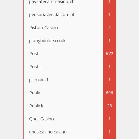
paysafecard-casino-ch
1
pensaoavenida.com.pt
1
Pistolo Casino
2
ploughduloe.co.uk
1
Post
672
Posts
1
pt-main-1
1
Public
696
Publick
25
Qbet Casino
1
qbet-casino.casino
1