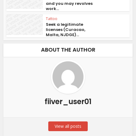
and you may revolves
work...
Tattoo
Seek a legitimate
licenses (Curacao,
Malta, NJDGE)...
ABOUT THE AUTHOR
fiiver_user01
View all posts