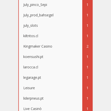
July_pinco_Sepi
1
July_prod_bahsegel
1
july_slots
1
kiltritos.cl
1
Kingmaker Casino
2
koensushi.pt
1
larocca.cl
1
legarage.pt
1
Leisure
1
liderpneus.pt
1
Live Casinò
1