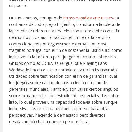
dispuesto.
Una incentivos, contiguo de
https://rapid-casino.net/es/
la
confianza de todo juego higienico, transforma la ruleta de
lapso eficaz referente a una eleccion interesante con el fin
de muchos. Los auditorias con el fin de cada servicio
confeccionadas por organismos externas son clave
fragabet portugal con el fin de sostener la justicia así­ como
inclusive en la máxima para juegos de casino sobre vivo.
Grupos como eCOGRA asi� igual que Playing Labs
Worldwide hacen estudio completos y no ha transpirado
utilidades sobre testificacion con el fin de garantizar cual
los juegos sobre casino de lapso cierto cumplan de
generales mundiales. También, son útiles ciertos angulos
sobre cirujano sobre los estudios de especializadas sobre
listo, lo cual provee una capacidad todavia sobre aunque
inmersiva. Las técnicos perciben la prueba para otras
perspectivas, haciendola demasiado pero divertida
desplazandolo hacia nuestro pelo realista.