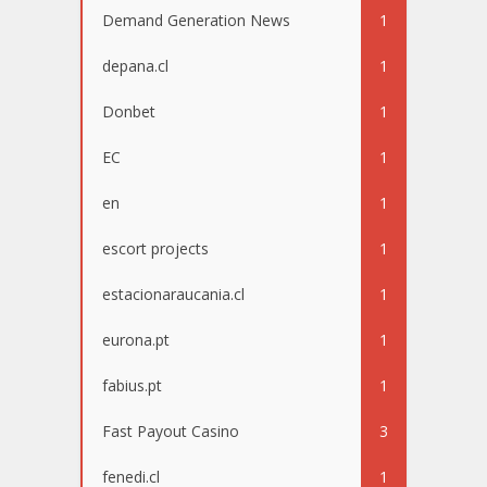
Demand Generation News
1
depana.cl
1
Donbet
1
EC
1
en
1
escort projects
1
estacionaraucania.cl
1
eurona.pt
1
fabius.pt
1
Fast Payout Casino
3
fenedi.cl
1