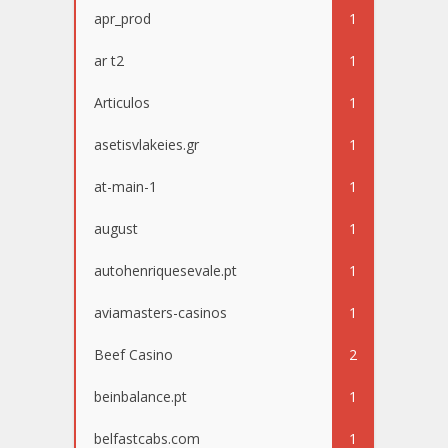
apr_prod
1
ar t2
1
Articulos
1
asetisvlakeies.gr
1
at-main-1
1
august
1
autohenriquesevale.pt
1
aviamasters-casinos
1
Beef Casino
2
beinbalance.pt
1
belfastcabs.com
1