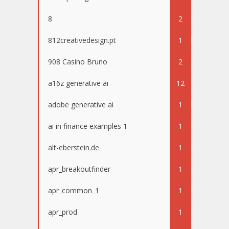
8
2
812creativedesign.pt
1
908 Casino Bruno
2
a16z generative ai
12
adobe generative ai
1
ai in finance examples 1
1
alt-eberstein.de
1
apr_breakoutfinder
1
apr_common_1
1
apr_prod
1