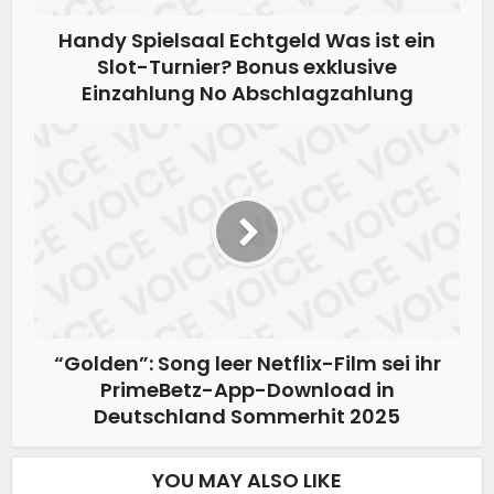
Handy Spielsaal Echtgeld Was ist ein
Slot-Turnier? Bonus exklusive
Einzahlung No Abschlagzahlung
“Golden”: Song leer Netflix-Film sei ihr
PrimeBetz-App-Download in
Deutschland Sommerhit 2025
YOU MAY ALSO LIKE