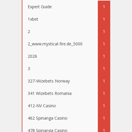
Expert Guide
1
1xbet
1
2
1
2_www.mystical-fire.de_5000
1
2026
1
3
1
327-Wizebets Norway
1
341 Wizebets Romania
1
412-NV Casino
1
462 Spinanga Casino
1
478 Spinanga Casino
1