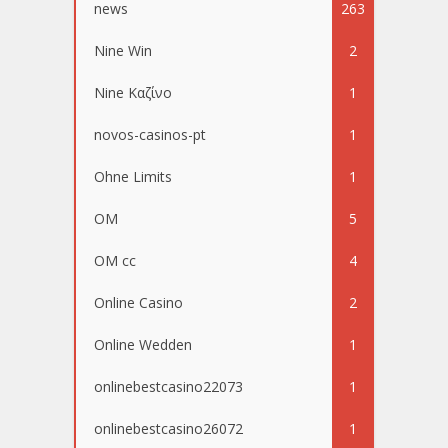
news
263
Nine Win
2
Nine Καζίνο
1
novos-casinos-pt
1
Ohne Limits
1
OM
5
OM cc
4
Online Casino
2
Online Wedden
1
onlinebestcasino22073
1
onlinebestcasino26072
1