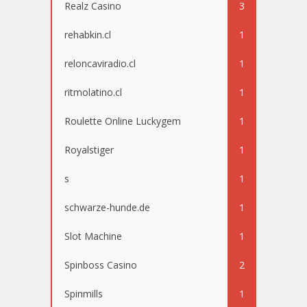
Realz Casino
3
rehabkin.cl
1
reloncaviradio.cl
1
ritmolatino.cl
1
Roulette Online Luckygem
1
Royalstiger
1
s
1
schwarze-hunde.de
1
Slot Machine
1
Spinboss Casino
2
Spinmills
1