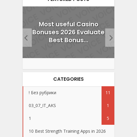
onus
Most useful Casino
Loc
&
Bonuses 2026 Evaluate
Sy
Best Bonus...
CATEGORIES
! Без рубрики
11
03_07_IT_AKS
1
1
5
10 Best Strength Training Apps in 2026