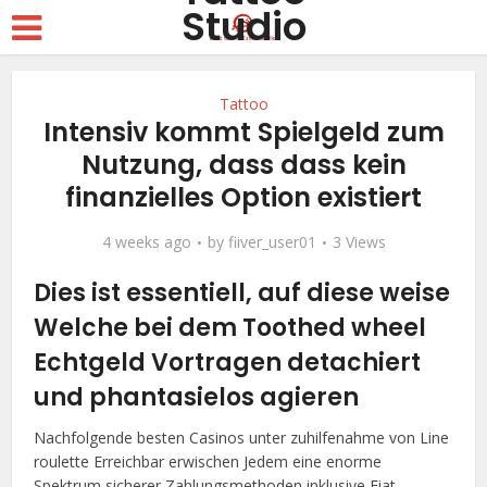
Tattoo
Intensiv kommt Spielgeld zum
Nutzung, dass dass kein
finanzielles Option existiert
4 weeks ago
by
fiiver_user01
3 Views
Dies ist essentiell, auf diese weise
Welche bei dem Toothed wheel
Echtgeld Vortragen detachiert
und phantasielos agieren
Nachfolgende besten Casinos unter zuhilfenahme von Line
roulette Erreichbar erwischen Jedem eine enorme
Spektrum sicherer Zahlungsmethoden inklusive Fiat-