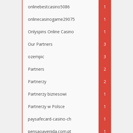
onlinebestcasino5086
1
onlinecasinogame29075
1
Onlyspins Online Casino
1
Our Partners
3
ozempic
3
Partners
2
Partnerzy
2
Partnerzy biznesowi
1
Partnerzy w Polsce
1
paysafecard-casino-ch
1
pensaoavenida.com.pt
1