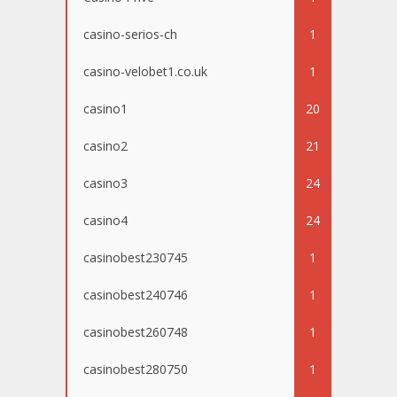
casino-serios-ch
1
casino-velobet1.co.uk
1
casino1
20
casino2
21
casino3
24
casino4
24
casinobest230745
1
casinobest240746
1
casinobest260748
1
casinobest280750
1