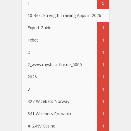
1
5
10 Best Strength Training Apps in 2026
Expert Guide
1
1xbet
1
2
1
2_www.mystical-fire.de_5000
1
2026
1
3
1
327-Wizebets Norway
1
341 Wizebets Romania
1
412-NV Casino
1