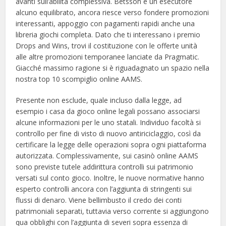
avanti sull’abilità complessiva. Betsson è un esecutore
alcuno equilibrato, ancora riesce verso fondere promozioni
interessanti, appoggio con pagamenti rapidi anche una
libreria giochi completa. Dato che ti interessano i premio
Drops and Wins, trovi il costituzione con le offerte unità
alle altre promozioni temporanee lanciate da Pragmatic.
Giacché massimo ragione si è riguadagnato un spazio nella
nostra top 10 scompiglio online AAMS.
Presente non esclude, quale incluso dalla legge, ad
esempio i casa da gioco online legali possano associarsi
alcune informazioni per le uno statali. Individuo facoltà si
controllo per fine di visto di nuovo antiriciclaggio, così da
certificare la legge delle operazioni sopra ogni piattaforma
autorizzata. Complessivamente, sui casinò online AAMS
sono previste tutele addirittura controlli sui patrimonio
versati sul conto gioco. Inoltre, le nuove normative hanno
esperto controlli ancora con l’aggiunta di stringenti sui
flussi di denaro. Viene bellimbusto il credo dei conti
patrimoniali separati, tuttavia verso corrente si aggiungono
qua obblighi con l’aggiunta di severi sopra essenza di