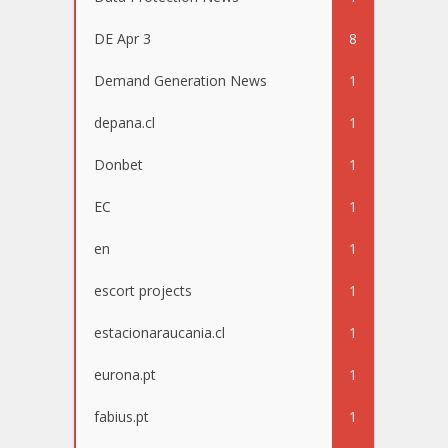
DE Apr 3
8
Demand Generation News
1
depana.cl
1
Donbet
1
EC
1
en
1
escort projects
1
estacionaraucania.cl
1
eurona.pt
1
fabius.pt
1