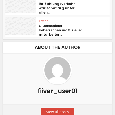
Ihr Zahlungsverkehr
war somit arg unter
allen...
Tattoo
Glucksspieler
beherrschen inoffizieller
mitarbeiter...
ABOUT THE AUTHOR
fiiver_user01
View all posts