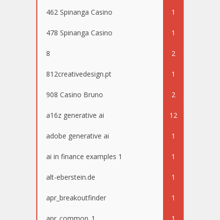
462 Spinanga Casino
1
478 Spinanga Casino
1
8
2
812creativedesign.pt
1
908 Casino Bruno
2
a16z generative ai
12
adobe generative ai
1
ai in finance examples 1
1
alt-eberstein.de
1
apr_breakoutfinder
1
apr_common_1
1