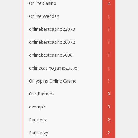
Online Casino
2
Online Wedden
1
onlinebestcasino22073
1
onlinebestcasino26072
1
onlinebestcasino5086
1
onlinecasinogame29075
1
Onlyspins Online Casino
1
Our Partners
3
ozempic
3
Partners
2
Partnerzy
2