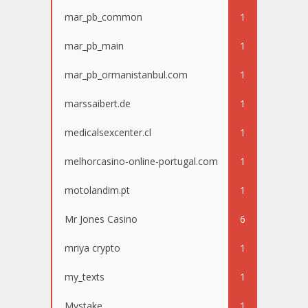
mar_pb_common
1
mar_pb_main
1
mar_pb_ormanistanbul.com
1
marssaibert.de
1
medicalsexcenter.cl
1
melhorcasino-online-portugal.com
1
motolandim.pt
1
Mr Jones Casino
6
mriya crypto
1
my_texts
1
Mystake
1