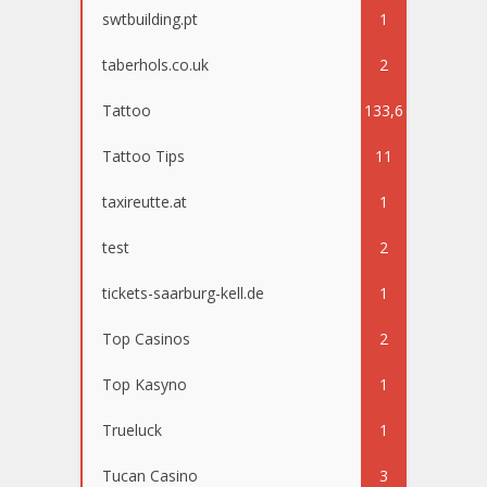
swtbuilding.pt
1
taberhols.co.uk
2
Tattoo
133,6
Tattoo Tips
62
11
taxireutte.at
1
test
2
tickets-saarburg-kell.de
1
Top Casinos
2
Top Kasyno
1
Trueluck
1
Tucan Casino
3