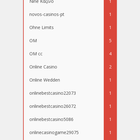
Nine Καζίνο
1
novos-casinos-pt
1
Ohne Limits
1
OM
5
OM cc
4
Online Casino
2
Online Wedden
1
onlinebestcasino22073
1
onlinebestcasino26072
1
onlinebestcasino5086
1
onlinecasinogame29075
1