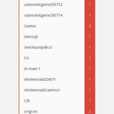
casinoslotgame250712
1
casinoslotgame290714
1
Cazeus
3
ceeco.pt
1
cevichazoquilin.cl
1
CH
1
ch-main-1
1
chickenroad224071
1
chickenroad2casinos1
1
CIB
1
cmgv.es
2