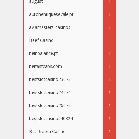
august
1
autohenriquesevale.pt
1
aviamasters-casinos
1
Beef Casino
2
beinbalance.pt
1
belfastcabs.com
1
bestslotcasino23073
1
bestslotcasino24074
1
bestslotcasino26076
1
bestslotcasinos40824
1
Bet Riviera Casino
1