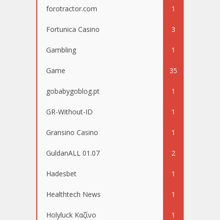
forotractor.com
1
Fortunica Casino
3
Gambling
1
Game
35
gobabygoblog.pt
1
GR-Without-ID
1
Gransino Casino
1
GuldanALL 01.07
2
Hadesbet
1
Healthtech News
1
Holyluck Καζίνο
1