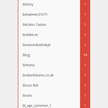
Betory
1
betwinner21071
1
Betzino Casino
1
biobike.es
1
biosecindustrial.pt
1
Blog
74
Britsino
1
brokenfutures.co.uk
1
Bruce Bet
1
Bruno
1
bt_apr_common_1
1