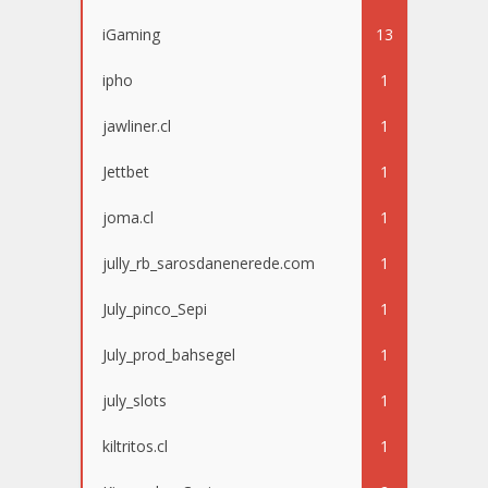
iGaming
13
ipho
1
jawliner.cl
1
Jettbet
1
joma.cl
1
jully_rb_sarosdanenerede.com
1
July_pinco_Sepi
1
July_prod_bahsegel
1
july_slots
1
kiltritos.cl
1