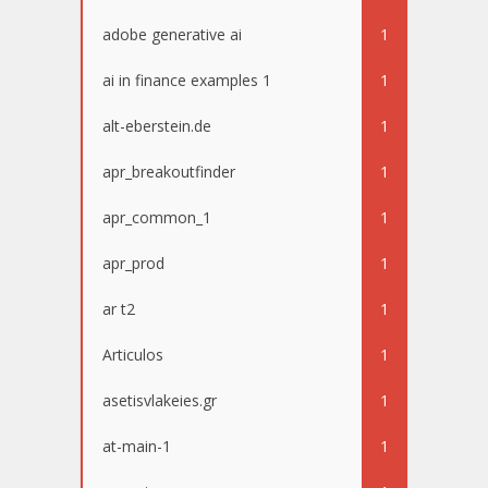
adobe generative ai
1
ai in finance examples 1
1
alt-eberstein.de
1
apr_breakoutfinder
1
apr_common_1
1
apr_prod
1
ar t2
1
Articulos
1
asetisvlakeies.gr
1
at-main-1
1