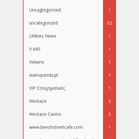
Uncagtegorized
1
uncategorized
32
Utilities News
1
V 660
1
Velwins
1
viaesquerda.pt
1
VIP Στοιχηματικές
1
Westace
3
Westace Casino
2
www.beechstreetcafe.com
1