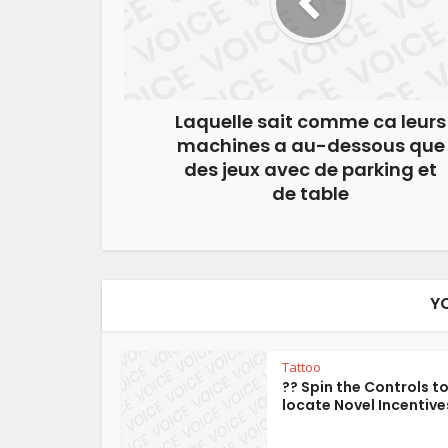
Laquelle sait comme ca leurs
machines a au-dessous que
des jeux avec de parking et
de table
Y
Tattoo
?? Spin the Controls t
locate Novel Incentive