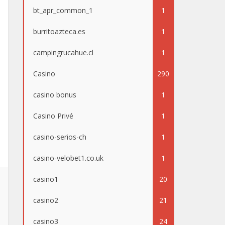
bt_apr_common_1
1
burritoazteca.es
1
campingrucahue.cl
1
Casino
290
casino bonus
1
Casino Privé
1
casino-serios-ch
1
casino-velobet1.co.uk
1
casino1
20
casino2
21
casino3
24