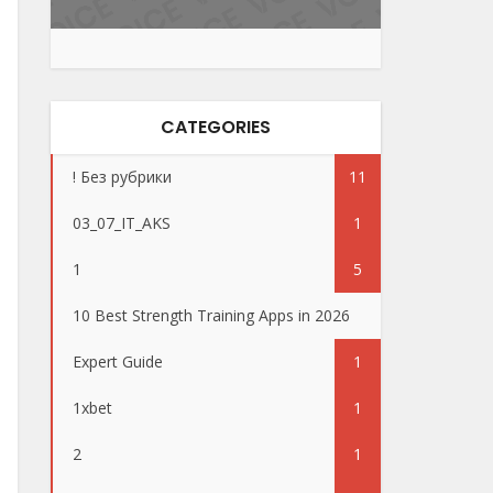
CATEGORIES
! Без рубрики
11
03_07_IT_AKS
1
1
5
10 Best Strength Training Apps in 2026
Expert Guide
1
1xbet
1
2
1