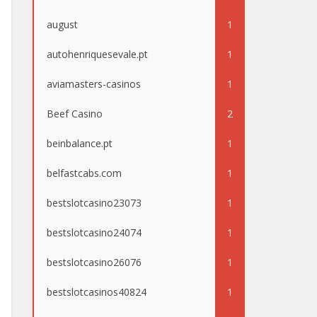
august
1
autohenriquesevale.pt
1
aviamasters-casinos
1
Beef Casino
2
beinbalance.pt
1
belfastcabs.com
1
bestslotcasino23073
1
bestslotcasino24074
1
bestslotcasino26076
1
bestslotcasinos40824
1