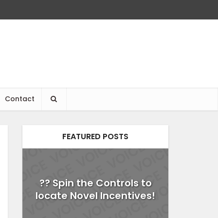
Contact
FEATURED POSTS
e
These b
?? Spin the Controls to
discuss
locate Novel Incentives!