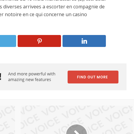
les diverses arrivees a escorter en compagnie de
er notoire en ce qui concerne un casino