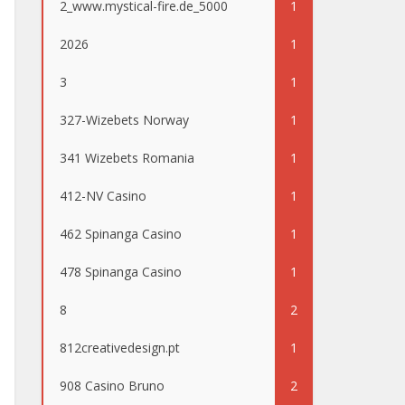
2_www.mystical-fire.de_5000
1
2026
1
3
1
327-Wizebets Norway
1
341 Wizebets Romania
1
412-NV Casino
1
462 Spinanga Casino
1
478 Spinanga Casino
1
8
2
812creativedesign.pt
1
908 Casino Bruno
2