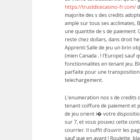
https://trustdicecasino-fr.com/
d
majorite des s des credits adopt
ample sur tous ses acclimates, Bl
une quantite de s de paiement. 
reste chez dollars, dans droit he
Apprenti Salle de jeu un brin 
(mien Canada , ! l’Europe) sauf 
fonctionnalites en tenant jeu. B
parfaite pour une transposition i
telechargement.
L’enumeration nos s de credits 
tenant coiffure de paiement et p
de jeu orient i� votre dispositi
sur 7, et vous pouvez cette con
courrier. Il suffit d’ouvrir les p
sauf que en avant ! Roulette, bla