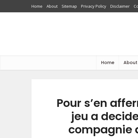
Home
About
Sitemap
Privacy Policy
Disclaimer
Co
Home
About
Pour s’en affer
This ve
jeu a decid
dont
compagnie d