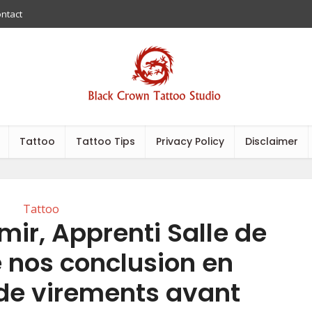
ntact
Tattoo
Tattoo Tips
Privacy Policy
Disclaimer
Tattoo
mir, Apprenti Salle de
ry first lay bonus
?? The best Real tim
e nos conclusion en
 apply at desk
Agent Gambling
e virements avant
movies...
establishment:...