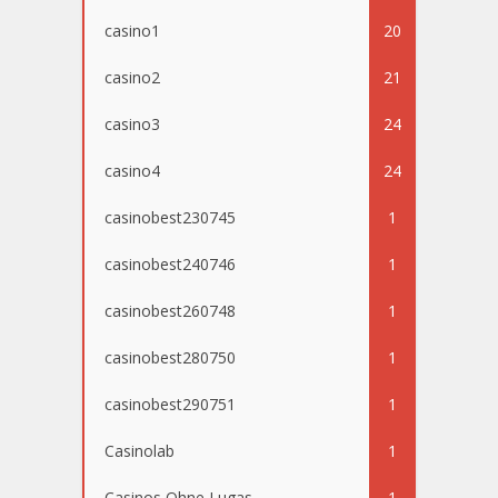
casino1
20
casino2
21
casino3
24
casino4
24
casinobest230745
1
casinobest240746
1
casinobest260748
1
casinobest280750
1
casinobest290751
1
Casinolab
1
Casinos Ohne Lugas
1