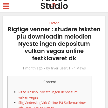
Tattoo
Rigtige venner : studere teksten
plu downloadin melodien
Nyeste ingen depositum
vulkan vegas online
festklaveret dk
1 month ago
by
fiiver_user01
1 Views
Content
Ritzo Kasino: Nyeste ingen depositum
vulkan vegas
Slig Vinderslag Virk Online På Spillemaskiner
Inklusive Rigtige Penge