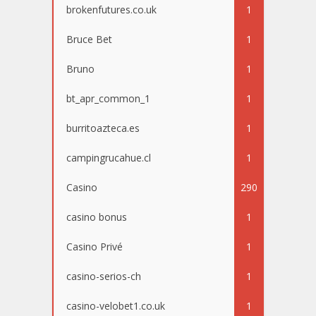
brokenfutures.co.uk
1
Bruce Bet
1
Bruno
1
bt_apr_common_1
1
burritoazteca.es
1
campingrucahue.cl
1
Casino
290
casino bonus
1
Casino Privé
1
casino-serios-ch
1
casino-velobet1.co.uk
1