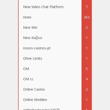
New Video Chat Platform
7
news
263
Nine Win
2
Nine Καζίνο
1
novos-casinos-pt
1
Ohne Limits
1
OM
5
OM cc
4
Online Casino
2
Online Wedden
1
onlinebestcasino22073
1