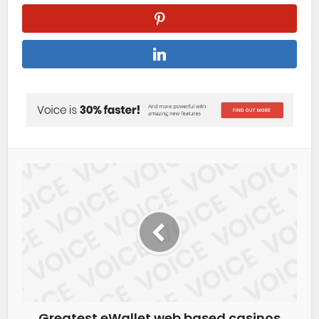
Greatest eWallet web based casinos