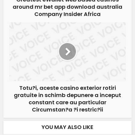
around mr bet app download australia
Company Insider Africa
Totu?i, aceste casino exterior rotiri
gratuite in schimb depunere a inceput
constant care au particular
Circumstan?a ?i restric?ii
YOU MAY ALSO LIKE