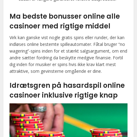
Ma bedste bonusser online alle
casinoer med rigtige middel
Virk kan ganske vist nogle gratis spins eller runder, der kan
indløses online bestemte spilleautomater. Fåtal bruger “no
wagering”-spins inden for et stærkt salgsargument, om end
andre sætter fordring da beskytte medgive finansie. Fortil
dig inden for musiker er spins hvis ikke krav klart mest
attraktive, som gevinsterne omgående er dine.
Idrætsgren på hasardspil online
casinoer inklusive rigtige knap