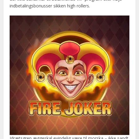
indbetalingsbonusser sikken high rollers.
Idrætsgren æggeskal evindelig være til morska – ikke sandt