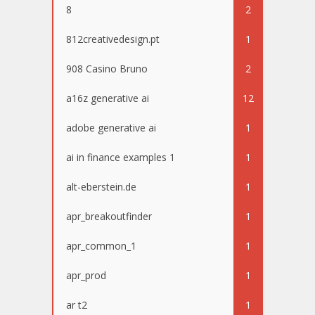
8
2
812creativedesign.pt
1
908 Casino Bruno
2
a16z generative ai
12
adobe generative ai
1
ai in finance examples 1
1
alt-eberstein.de
1
apr_breakoutfinder
1
apr_common_1
1
apr_prod
1
ar t2
1