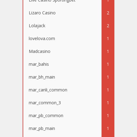
Lizaro Casino
2
Lolajack
2
lovelova.com
1
Madcasino
1
mar_bahis
1
mar_bh_main
1
mar_canli_common
1
mar_common_3
1
mar_pb_common
1
mar_pb_main
1