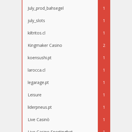
July_prod_bahsegel
1
july_slots
1
kiltritos.cl
1
Kingmaker Casino
2
koensushi.pt
1
larocca.cl
1
legarage.pt
1
Leisure
1
liderpneus.pt
1
Live Casinò
1
Live Casino Sportingbet
1