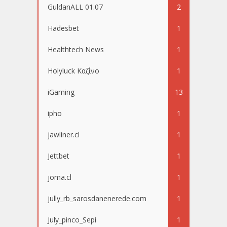
GuldanALL 01.07
2
Hadesbet
1
Healthtech News
1
Holyluck Καζίνο
1
iGaming
13
ipho
1
jawliner.cl
1
Jettbet
1
joma.cl
1
jully_rb_sarosdanenerede.com
1
July_pinco_Sepi
1