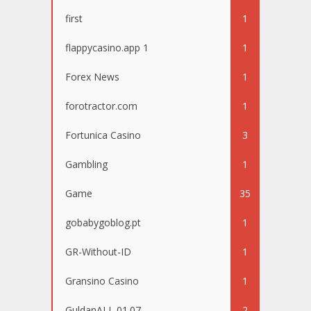
first
1
flappycasino.app 1
1
Forex News
1
forotractor.com
1
Fortunica Casino
3
Gambling
1
Game
35
gobabygoblog.pt
1
GR-Without-ID
1
Gransino Casino
1
GuldanALL 01.07
2