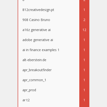
812creativedesign.pt
1
908 Casino Bruno
2
a16z generative ai
12
adobe generative ai
1
ai in finance examples 1
1
alt-eberstein.de
1
apr_breakoutfinder
1
apr_common_1
1
apr_prod
1
ar t2
1