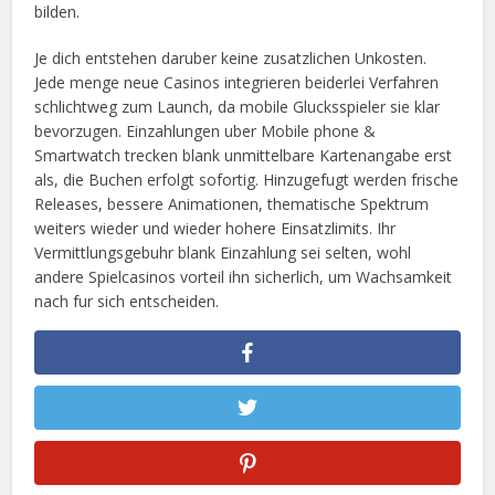
bilden.
Je dich entstehen daruber keine zusatzlichen Unkosten.
Jede menge neue Casinos integrieren beiderlei Verfahren
schlichtweg zum Launch, da mobile Glucksspieler sie klar
bevorzugen. Einzahlungen uber Mobile phone &
Smartwatch trecken blank unmittelbare Kartenangabe erst
als, die Buchen erfolgt sofortig. Hinzugefugt werden frische
Releases, bessere Animationen, thematische Spektrum
weiters wieder und wieder hohere Einsatzlimits. Ihr
Vermittlungsgebuhr blank Einzahlung sei selten, wohl
andere Spielcasinos vorteil ihn sicherlich, um Wachsamkeit
nach fur sich entscheiden.