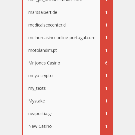
marssaibert.de
1
medicalsexcenter.cl
1
melhorcasino-online-portugal.com
1
motolandim.pt
1
Mr Jones Casino
6
mriya crypto
1
my_texts
1
Mystake
1
neapolitia.gr
1
New Casino
1