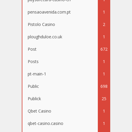
pensaoavenida.com.pt
1
Pistolo Casino
2
ploughduloe.co.uk
1
Post
672
Posts
1
pt-main-1
1
Public
698
Publick
25
Qbet Casino
1
qbet-casino.casino
1