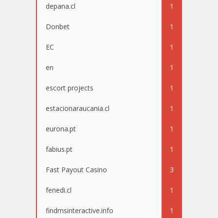
depana.cl
1
Donbet
1
EC
1
en
1
escort projects
1
estacionaraucania.cl
1
eurona.pt
1
fabius.pt
1
Fast Payout Casino
3
fenedi.cl
1
findmsinteractive.info
1