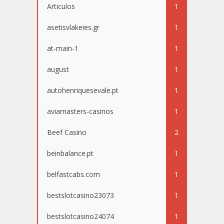
Articulos
1
asetisvlakeies.gr
1
at-main-1
1
august
1
autohenriquesevale.pt
1
aviamasters-casinos
1
Beef Casino
2
beinbalance.pt
1
belfastcabs.com
1
bestslotcasino23073
1
bestslotcasino24074
1