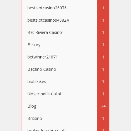
bestslotcasino26076
1
bestslotcasinos40824
1
Bet Riviera Casino
1
Betory
1
betwinner21071
1
Betzino Casino
1
biobike.es
1
biosecindustrial.pt
1
Blog
74
Britsino
1
brokenfutures.co.uk
1