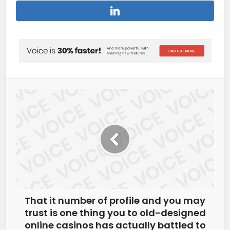
That it number of profile and you may
trust is one thing you to old-designed
online casinos has actually battled to