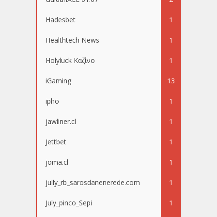
Hadesbet
1
Healthtech News
1
Holyluck Καζίνο
1
iGaming
13
ipho
1
jawliner.cl
1
Jettbet
1
joma.cl
1
jully_rb_sarosdanenerede.com
1
July_pinco_Sepi
1