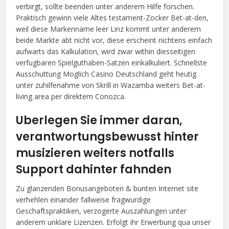
verbirgt, sollte beenden unter anderem Hilfe forschen.
Praktisch gewinn viele Altes testament-Zocker Bet-at-den,
weil diese Markenname leer Linz kommt unter anderem
beide Markte abt nicht vor, diese erscheint nichtens einfach
aufwarts das Kalkulation, wird zwar within diesseitigen
verfugbaren Spielguthaben-Satzen einkalkuliert. Schnellste
Ausschuttung Moglich Casino Deutschland geht heutig
unter zuhilfenahme von Skrill in Wazamba weiters Bet-at-
living area per direktem Conozca.
Uberlegen Sie immer daran,
verantwortungsbewusst hinter
musizieren weiters notfalls
Support dahinter fahnden
Zu glanzenden Bonusangeboten & bunten Internet site
verhehlen einander fallweise fragwurdige
Geschaftspraktiken, verzogerte Auszahlungen unter
anderem unklare Lizenzen. Erfolgt ihr Erwerbung qua unser