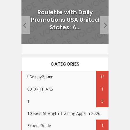
Roulette with Daily
Unle
ling
Promotions USA United
at
th...
States: A...
CATEGORIES
! Без рубрики
11
03_07_IT_AKS
1
1
5
10 Best Strength Training Apps in 2026
Expert Guide
1