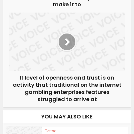
make it to
It level of openness and trust is an
activity that traditional on the internet
gambling enterprises features
struggled to arrive at
YOU MAY ALSO LIKE
Tattoo