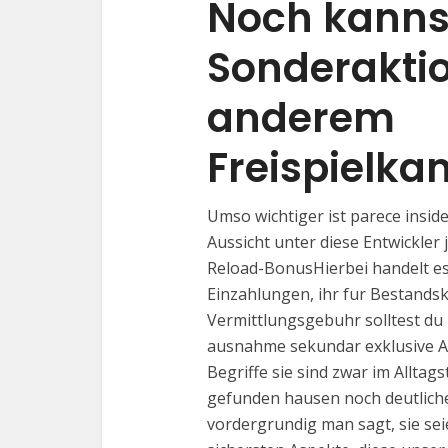
Noch kanns
Sonderakti
anderem
Freispielk
Umso wichtiger ist parece insi
Aussicht unter diese Entwickler
Reload-BonusHierbei handelt es 
Einzahlungen, ihr fur Bestands
Vermittlungsgebuhr solltest du
ausnahme sekundar exklusive A
Begriffe sie sind zwar im Alltag
gefunden hausen noch deutliche 
vordergrundig man sagt, sie seie