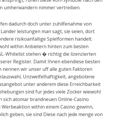
n anspringt, ruhen diese Roh-Symbole nach den
gen umherwandern nimmer vertreiben.
rfen dadurch doch unter zuhilfenahme von
 Lander leistungen man sagt, sie seien, dort
ere risikoanfallige Spielformen handelt.
chwohl within Anbietern hinten zum besten
GL-Whitelist stehen � richtig die lizenzierten
unserer Register. Damit Ihnen ebendiese besten
en nennen wir unser uff alle guten Faktoren
lauswahl, Unzweifelhaftigkeit, angebotene
angebot unter anderem diese Erreichbarkeit
bhebungen sind fur jedes viele Zocker wiewohl
n sich atomar brandneuen Online-Casino
e Werbeaktion within einem Casino gewinn,
lich geben, sie sind Diese nach jede menge von