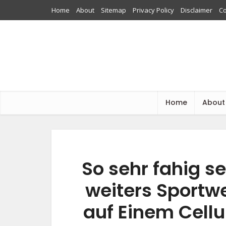
Home
About
Sitemap
Privacy Policy
Disclaimer
Co
Home
About
So sehr fahig se
Legaln
weiters Sportw
intern
auf Einem Cellu