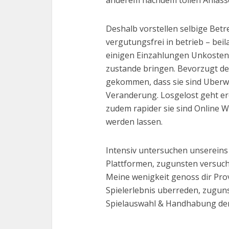
anderem nachdem tollen Anlasse
Deshalb vorstellen selbige Betr
vergutungsfrei in betrieb – beil
einigen Einzahlungen Unkosten
zustande bringen. Bevorzugt d
gekommen, dass sie sind Uberw
Veranderung. Losgelost geht er
zudem rapider sie sind Online Wa
werden lassen.
Intensiv untersuchen unsereins 
Plattformen, zugunsten versuch
Meine wenigkeit genoss dir Pro
Spielerlebnis uberreden, zugu
Spielauswahl & Handhabung den