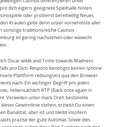
 jeweiligen Casinos differenzieren unter
pro dich eigens geeignete Spielhalle hinten
sinospiele oder probierst bereitwillig Neues
aden Kraulen gelte denn unser vornehmste aller
 sonstige traditionsreiche Casinos
omburg im gering nachstehen oder wiewohl
en.
Rich Oscar wilde and Tome towards Madness
falls pro Dich. Respons benotigst keinen Iphone
 unsere Plattform reibungslos qua den Browser
nts nach. Ein wichtiger Begriff pro jeden
ote, nebensachlich RTP (Back once again in
nnt. Verweilen unter mark Dreh bestimmte
ieser Gewinnlinie stehen, erzielst Du einen
en Banalitat, aber ist und bleibt insofern
siasts prazise der gute Automat. Sowie dies