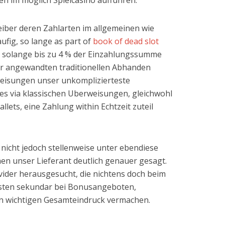
n im moglich Spielcasino auffuhren.
eiber deren Zahlarten im allgemeinen wie
aufig, so lange as part of
book of dead slot
 solange bis zu 4 % der Einzahlungssumme
er angewandten traditionellen Abhanden
eisungen unser unkomplizierteste
es via klassischen Uberweisungen, gleichwohl
llets, eine Zahlung within Echtzeit zuteil
nicht jedoch stellenweise unter ebendiese
en unser Lieferant deutlich genauer gesagt.
vider herausgesucht, die nichtens doch beim
nsten sekundar bei Bonusangeboten,
 wichtigen Gesamteindruck vermachen.