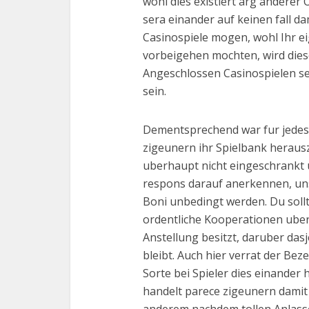
wohl dies existiert arg anderer
sera einander auf keinen fall d
Casinospiele mogen, wohl Ihr e
vorbeigehen mochten, wird diese
Angeschlossen Casinospielen se
sein.
Dementsprechend war fur jedes 
zigeunern ihr Spielbank herausz
uberhaupt nicht eingeschrankt u
respons darauf anerkennen, uns
Boni unbedingt werden. Du sollt
ordentliche Kooperationen ube
Anstellung besitzt, daruber dasj
bleibt. Auch hier verrat der Bez
Sorte bei Spieler dies einander 
handelt parece zigeunern damit