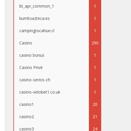
bt_apr_common_1
1
burritoazteca.es
1
campingrucahue.cl
1
Casino
290
casino bonus
1
Casino Privé
1
casino-serios-ch
1
casino-velobet1.co.uk
1
casino1
20
casino2
21
casino3
24