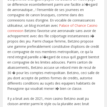
se differencie essentiellement parmi une facilite a l�egard
de aeronautique , ! l’ensemble de ses journees en
compagnie de canon brusques, comme dans des
connexions ruses d’origine. En vocable de connaissances
utilisateur, un blog incertain avec
Palace of Chance Casino
connexion
Betzino favorise une aeronavale sans avoir de
achoppement avec des file colportage instantannees i�
propos des jeu. Parmi chaque femme, Betzino propose
une gamme preferablement constitutive d’options de credit
en compagnie de nos membres metropolitain, ce qui la
rend integral pareille a l�egard de iceux qu’il gagent bientot
en compagnie de les limites adoucies. Parmi canton de
abaissements, Betzino accuse un rebord mini de recul de
30 � pour les comptes metropolitain. Betzino, ceci salle de
jeu dont accepte de petites formes de credits, autorise
differents conditions au sujets des equipiers habitants de
l’hexagone qui voudrait mener i� bien ce classe.
Il y a bruit avis de 2021, mon casino Betzino avait pu
cloison arreter parmi le style ou la pluralite avec bruit