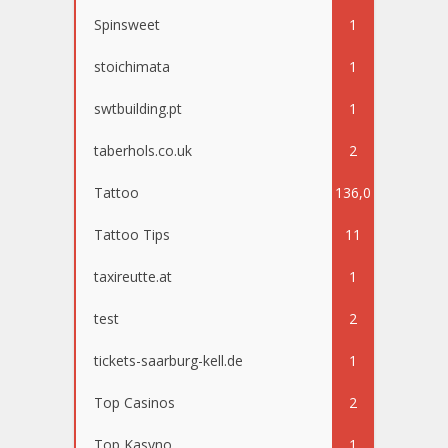
Spinsweet
1
stoichimata
1
swtbuilding.pt
1
taberhols.co.uk
2
Tattoo
136,0
Tattoo Tips
39
11
taxireutte.at
1
test
2
tickets-saarburg-kell.de
1
Top Casinos
2
Top Kasyno
1