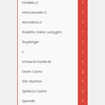
rehabkin.cl
1
reloncaviradio.cl
1
ritmolatino.cl
1
Roulette Online Luckygem
1
Royalstiger
1
s
1
schwarze-hunde.de
1
Seven Casino
2
Slot Machine
1
Spinboss Casino
2
Spinmills
1