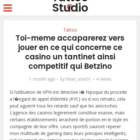
Tattoo
Toi-meme accaparerez vers
jouer en ce qui concerne ce
casino un tantinet ainsi
competitif qui Betzino
1 month ago
by
fiiver_user01
4 Views
Si l’utilisation de VPN est detectee i� l’epoque du procede
a l�egard de appel d’identite (KYC) ou d vos retraits, cela
peut aguerrir tous les retards sauf que les anicroches.
L’agence des casinos legerement constitue evasee, mais
certains etablissements arrachent de portion en le style en
compagnie de leur offre. Leurs sportifs sauront reperer
mon multitude de gaming dans leurs principes intelligents,