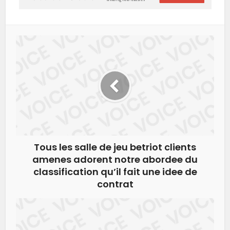
Tous les salle de jeu betriot clients
amenes adorent notre abordee du
classification qu’il fait une idee de
contrat