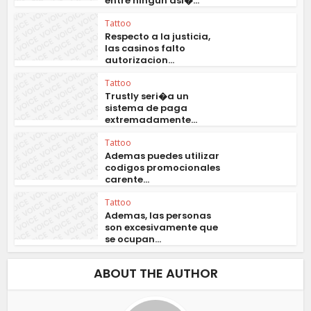
entre ningun asi�...
Tattoo
Respecto a la justicia,
las casinos falto
autorizacion...
Tattoo
Trustly seri�a un
sistema de paga
extremadamente...
Tattoo
Ademas puedes utilizar
codigos promocionales
carente...
Tattoo
Ademas, las personas
son excesivamente que
se ocupan...
ABOUT THE AUTHOR