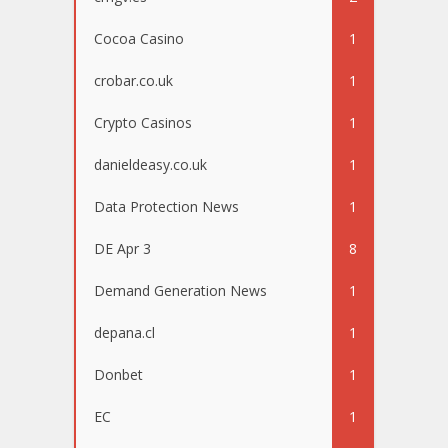
Cocoa Casino
1
crobar.co.uk
1
Crypto Casinos
1
danieldeasy.co.uk
1
Data Protection News
1
DE Apr 3
8
Demand Generation News
1
depana.cl
1
Donbet
1
EC
1