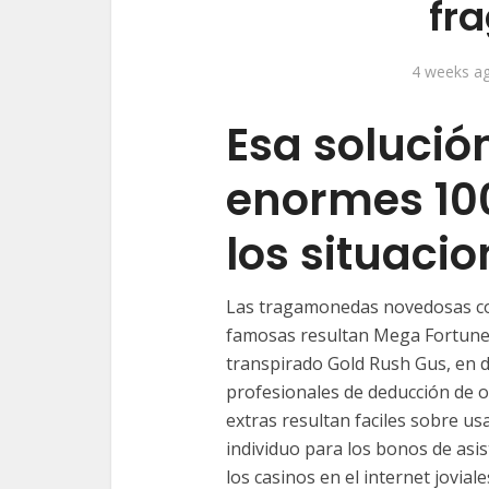
fr
4 weeks a
Esa solució
enormes 10
los situaci
Las tragamonedas novedosas c
famosas resultan Mega Fortune, 
transpirado Gold Rush Gus, en d
profesionales de deducción de 
extras resultan faciles sobre usa
individuo para los bonos de asis
los casinos en el internet jovia