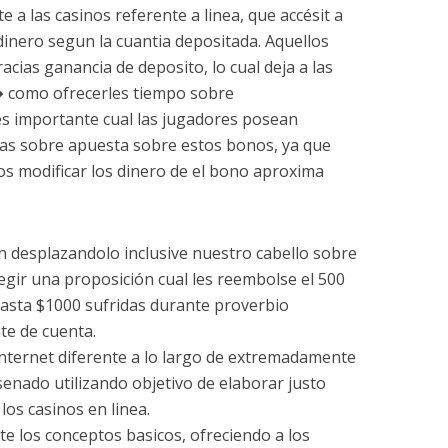
a las casinos referente a linea, que accésit a
inero segun la cuantia depositada. Aquellos
ias ganancia de deposito, lo cual deja a las
� como ofrecerles tiempo sobre
es importante cual las jugadores posean
as sobre apuesta sobre estos bonos, ya que
 modificar los dinero de el bono aproxima
 desplazandolo inclusive nuestro cabello sobre
gir una proposición cual les reembolse el 500
hasta $1000 sufridas durante proverbio
te de cuenta.
 internet diferente a lo largo de extremadamente
senado utilizando objetivo de elaborar justo
 los casinos en linea.
 los conceptos basicos, ofreciendo a los