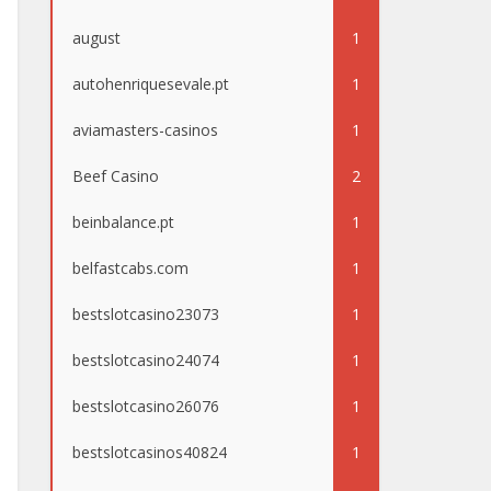
august
1
autohenriquesevale.pt
1
aviamasters-casinos
1
Beef Casino
2
beinbalance.pt
1
belfastcabs.com
1
bestslotcasino23073
1
bestslotcasino24074
1
bestslotcasino26076
1
bestslotcasinos40824
1