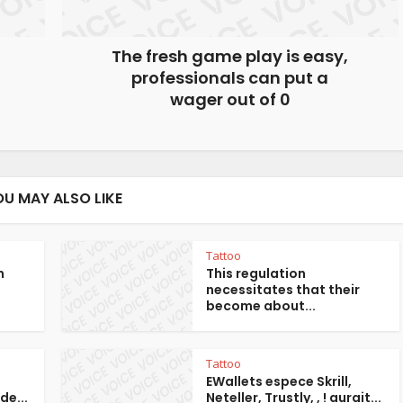
The fresh game play is easy,
professionals can put a
wager out of 0
OU MAY ALSO LIKE
Tattoo
h
This regulation
necessitates that their
become about...
Tattoo
EWallets espece Skrill,
de...
Neteller, Trustly, , ! aurait...