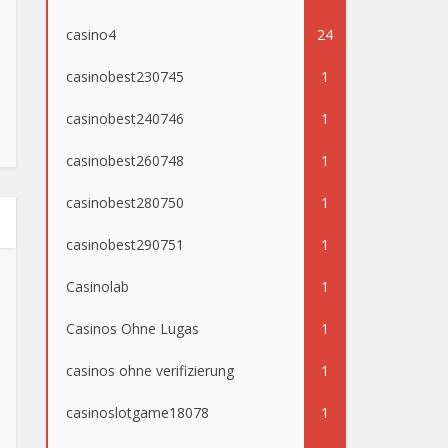
casino4
24
casinobest230745
1
casinobest240746
1
casinobest260748
1
casinobest280750
1
casinobest290751
1
Casinolab
1
Casinos Ohne Lugas
1
casinos ohne verifizierung
1
casinoslotgame18078
1