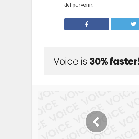
del porvenir.