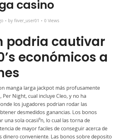
aga casino
go
by
fiiver_user01
0 Views
n podria cautivar
0’s económicos a
ones
on manga larga jackpot más profusamente
Per Night, cual incluye Cleo, y no ha
onde los jugadores podrian rodar las
obtener desmedidos ganancias. Los bonos
r una sola ocasií³n, lo cual las torna de
tencia de mayor faciles de conseguir acerca de
les dinero conveniente. Las bonos sobre deposito