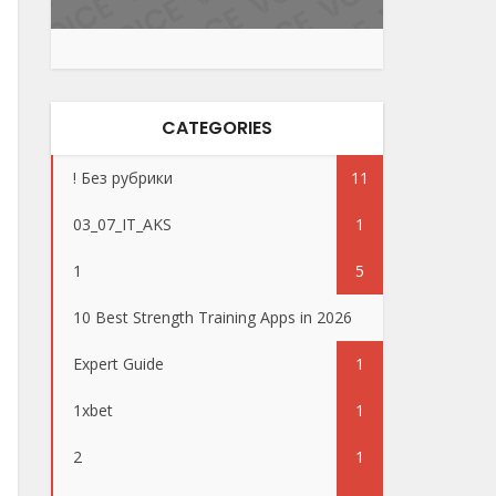
CATEGORIES
! Без рубрики
11
03_07_IT_AKS
1
1
5
10 Best Strength Training Apps in 2026
Expert Guide
1
1xbet
1
2
1