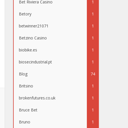
Bet Riviera Casino
1
Betory
1
betwinner21071
1
Betzino Casino
1
biobike.es
1
biosecindustrial.pt
1
Blog
74
Britsino
1
brokenfutures.co.uk
1
Bruce Bet
1
Bruno
1