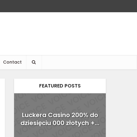
Contact
FEATURED POSTS
Cлoт 
al
Luckera Casino ️200% do
2026 o
..
dziesięciu 000 złotych +...