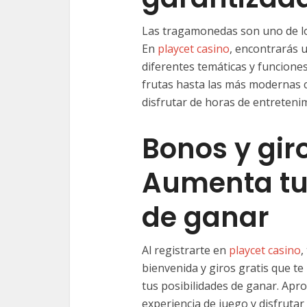
Las tragamonedas son uno de lo
En
playcet casino
, encontrarás 
diferentes temáticas y funcione
frutas hasta las más modernas 
disfrutar de horas de entreteni
Bonos y giro
Aumenta tus
de ganar
Al registrarte en
playcet casino
,
bienvenida y giros gratis que t
tus posibilidades de ganar. Ap
experiencia de juego y disfrutar