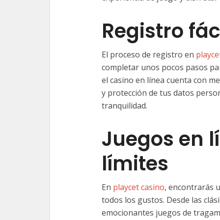
Registro fác
El proceso de registro en
playce
completar unos pocos pasos par
el casino en línea cuenta con me
y protección de tus datos perso
tranquilidad.
Juegos en lí
límites
En
playcet casino
, encontrarás 
todos los gustos. Desde las clási
emocionantes juegos de tragam