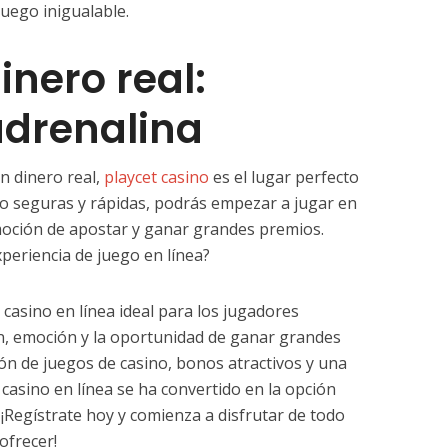
juego inigualable.
inero real:
adrenalina
n dinero real,
playcet casino
es el lugar perfecto
to seguras y rápidas, podrás empezar a jugar en
emoción de apostar y ganar grandes premios.
experiencia de juego en línea?
 casino en línea ideal para los jugadores
n, emoción y la oportunidad de ganar grandes
ón de juegos de casino, bonos atractivos y una
 casino en línea se ha convertido en la opción
¡Regístrate hoy y comienza a disfrutar de todo
ofrecer!