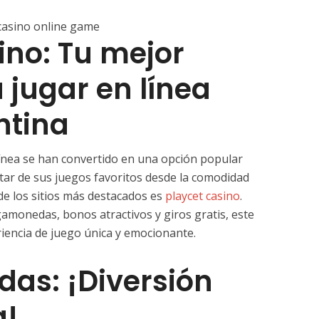
ino: Tu mejor
 jugar en línea
ntina
 línea se han convertido en una opción popular
tar de sus juegos favoritos desde la comodidad
de los sitios más destacados es
playcet casino
.
amonedas, bonos atractivos y giros gratis, este
riencia de juego única y emocionante.
as: ¡Diversión
a!