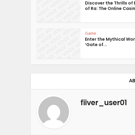
Discover the Thrills of
of Ra: The Online Casin
Game
Enter the Mythical Wor
‘Gate of...
AB
fiiver_user01