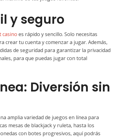
il y seguro
t casino
es rápido y sencillo. Solo necesitas
a crear tu cuenta y comenzar a jugar. Además,
didas de seguridad para garantizar la privacidad
nales, para que puedas jugar con total
nea: Diversión sin
una amplia variedad de juegos en línea para
cas mesas de blackjack y ruleta, hasta los
onedas con botes progresivos, aquí podrás