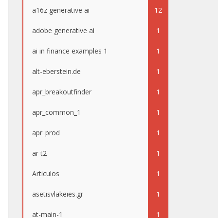
a16z generative ai
12
adobe generative ai
1
ai in finance examples 1
1
alt-eberstein.de
1
apr_breakoutfinder
1
apr_common_1
1
apr_prod
1
ar t2
1
Articulos
1
asetisvlakeies.gr
1
at-main-1
1