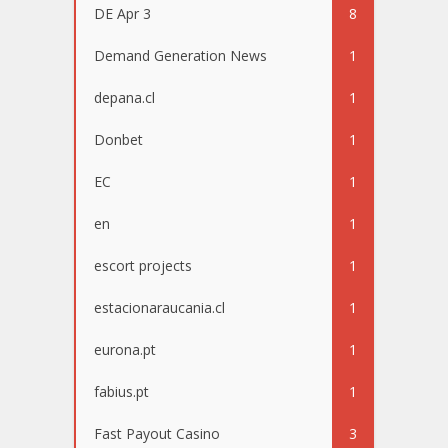
DE Apr 3
8
Demand Generation News
1
depana.cl
1
Donbet
1
EC
1
en
1
escort projects
1
estacionaraucania.cl
1
eurona.pt
1
fabius.pt
1
Fast Payout Casino
3