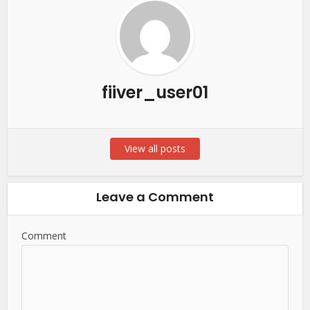
fiiver_user01
View all posts
Leave a Comment
Comment