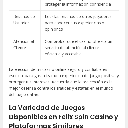
proteger la información confidencial.
Reseñas de
Leer las reseñas de otros jugadores
Usuarios
para conocer sus experiencias y
opiniones.
Atención al
Comprobar que el casino ofrezca un
Cliente
servicio de atención al cliente
eficiente y accesible.
La elección de un casino online seguro y confiable es
esencial para garantizar una experiencia de juego positiva y
proteger tus intereses. Recuerda que la prevención es la
mejor defensa contra los fraudes y estafas en el mundo
del juego online.
La Variedad de Juegos
Disponibles en Felix Spin Casino y
Plataformas Similares