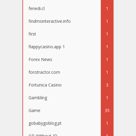
fenedi.cl
1
findmsinteractive.info
1
first
1
flappycasino.app 1
1
Forex News
1
forotractor.com
1
Fortunica Casino
3
Gambling
1
Game
35
gobabygoblog.pt
1
GR-Without-ID
1