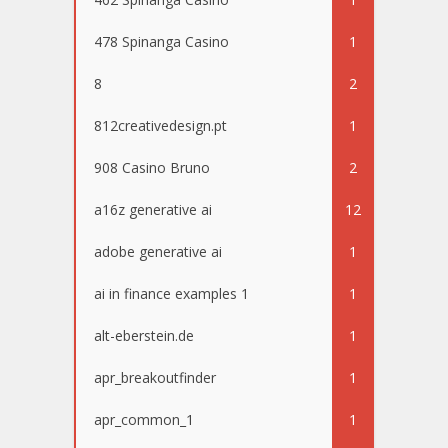
478 Spinanga Casino
1
8
2
812creativedesign.pt
1
908 Casino Bruno
2
a16z generative ai
12
adobe generative ai
1
ai in finance examples 1
1
alt-eberstein.de
1
apr_breakoutfinder
1
apr_common_1
1