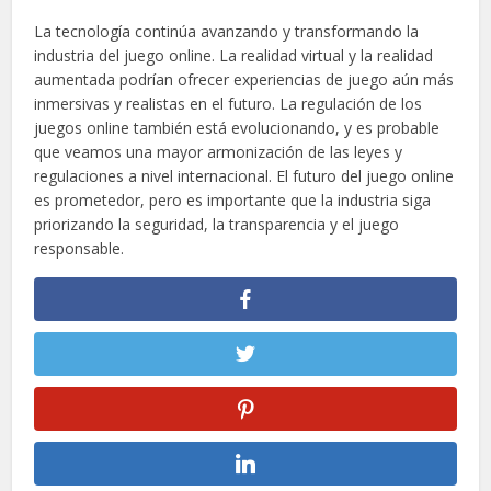
La tecnología continúa avanzando y transformando la
industria del juego online. La realidad virtual y la realidad
aumentada podrían ofrecer experiencias de juego aún más
inmersivas y realistas en el futuro. La regulación de los
juegos online también está evolucionando, y es probable
que veamos una mayor armonización de las leyes y
regulaciones a nivel internacional. El futuro del juego online
es prometedor, pero es importante que la industria siga
priorizando la seguridad, la transparencia y el juego
responsable.