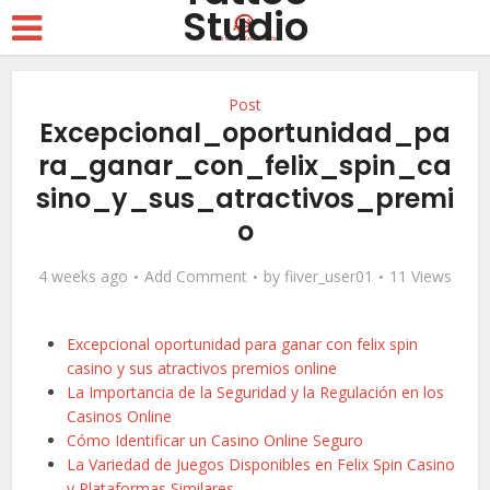
Post
Excepcional_oportunidad_pa
ra_ganar_con_felix_spin_ca
sino_y_sus_atractivos_premi
o
4 weeks ago
Add Comment
by
fiiver_user01
11 Views
Excepcional oportunidad para ganar con felix spin
casino y sus atractivos premios online
La Importancia de la Seguridad y la Regulación en los
Casinos Online
Cómo Identificar un Casino Online Seguro
La Variedad de Juegos Disponibles en Felix Spin Casino
y Plataformas Similares