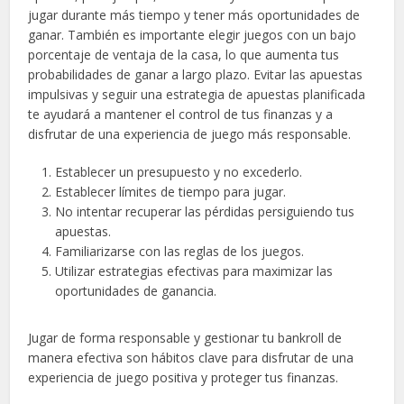
jugar durante más tiempo y tener más oportunidades de
ganar. También es importante elegir juegos con un bajo
porcentaje de ventaja de la casa, lo que aumenta tus
probabilidades de ganar a largo plazo. Evitar las apuestas
impulsivas y seguir una estrategia de apuestas planificada
te ayudará a mantener el control de tus finanzas y a
disfrutar de una experiencia de juego más responsable.
Establecer un presupuesto y no excederlo.
Establecer límites de tiempo para jugar.
No intentar recuperar las pérdidas persiguiendo tus
apuestas.
Familiarizarse con las reglas de los juegos.
Utilizar estrategias efectivas para maximizar las
oportunidades de ganancia.
Jugar de forma responsable y gestionar tu bankroll de
manera efectiva son hábitos clave para disfrutar de una
experiencia de juego positiva y proteger tus finanzas.