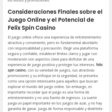
los bonos y promociones.
Consideraciones Finales sobre el
Juego Online y el Potencial de
Felix Spin Casino
El juego online ofrece una experiencia de entretenimiento
atractiva y conveniente, pero es fundamental abordarlo
con responsabilidad y precaución. Elegir una plataforma
segura y confiable, establecer límites claros y jugar con
moderación son aspectos clave para disfrutar de una
experiencia de juego positiva y proteger tus intereses.
felix
spin casino
, con su variedad de juegos, sus atractivas
promociones y su enfoque en la seguridad, se presenta
como una opción interesante para aquellos que buscan
explorar el mundo del juego online. Sin embargo, es
importante recordar que el juego es una forma de
entretenimiento y no una fuente de ingresos. La suerte
juega un papel importante en los juegos de azar, y no hay
garantía de ganar. Juega de forma responsable y diviértete.