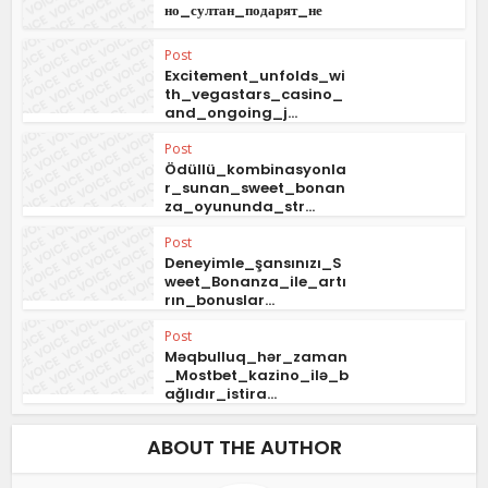
но_султан_подарят_не
Post
Excitement_unfolds_wi
th_vegastars_casino_
and_ongoing_j...
Post
Ödüllü_kombinasyonla
r_sunan_sweet_bonan
za_oyununda_str...
Post
Deneyimle_şansınızı_S
weet_Bonanza_ile_artı
rın_bonuslar...
Post
Məqbulluq_hər_zaman
_Mostbet_kazino_ilə_b
ağlıdır_istira...
ABOUT THE AUTHOR