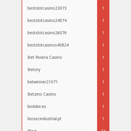
bestslotcasino23073
1
bestslotcasino24074
1
bestslotcasino26076
1
bestslotcasinos40824
1
Bet Riviera Casino
1
Betory
1
betwinner21071
1
Betzino Casino
1
biobike.es
1
biosecindustrial.pt
1
Blog
74