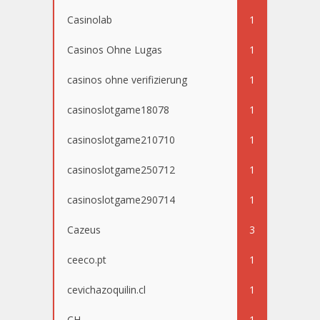
Casinolab
1
Casinos Ohne Lugas
1
casinos ohne verifizierung
1
casinoslotgame18078
1
casinoslotgame210710
1
casinoslotgame250712
1
casinoslotgame290714
1
Cazeus
3
ceeco.pt
1
cevichazoquilin.cl
1
CH
1