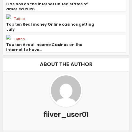
Casinos on the internet United states of
america 2026...
Tattoo
Top ten Real money Online casinos getting
July
Tattoo
Top ten A real income Casinos on the
internet to have...
ABOUT THE AUTHOR
fiiver_user01