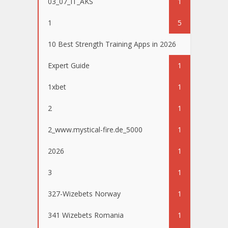
03_07_IT_AKS
1
1
5
10 Best Strength Training Apps in 2026
Expert Guide
1
1xbet
1
2
1
2_www.mystical-fire.de_5000
1
2026
1
3
1
327-Wizebets Norway
1
341 Wizebets Romania
1