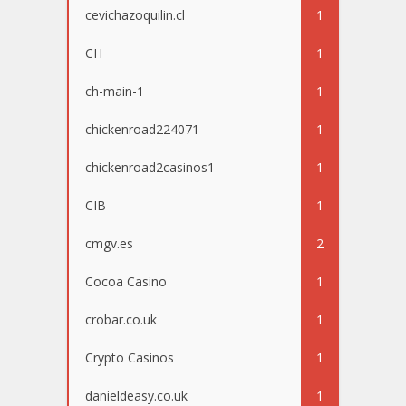
cevichazoquilin.cl
1
CH
1
ch-main-1
1
chickenroad224071
1
chickenroad2casinos1
1
CIB
1
cmgv.es
2
Cocoa Casino
1
crobar.co.uk
1
Crypto Casinos
1
danieldeasy.co.uk
1