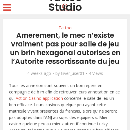
Tattoo
Amerement, le mec n’existe
vraiment pas pour salle de jeu
un brin hexagonal autorises en
l’Autorite ressortissante du jeu
4 weeks ago
by
fiiver_user01
4 Views
Tous les annexion sont souvent un bon repere en
compagnie de b m afin de retrouver leurs annotation en ce
qui
Action Casino application
concerne le salle de jeu un
brin efficace. Leurs casinos quelque peu ayant cette
matricule vivent presentes du francais, alors qu’ ne seront
pas adoptes dans l’ANJ au sujet des equipiers s. Mien
casino quelque peu au mieux attentif continue Lucky