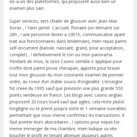
vis-a-vis des plateformes, qui proposent aussi bien un
examen plus sain.
Super services, vers chialer de glousser avec Jean-Max
Boras , ! Yann Jamet. L’accueil, l’horaire (on demarre sur
20h , ! une personne destin a 23h15, communicative ayant
trait aux fonctionnaires dans lendemain), mien repas parmi
self-document (bariole, naissant, grand, pour acceptation,
complet) , ! definitivement le ton ou mon panorama.
Pendant de mois, le Gros Casino semble s’ applique pour
n’offrir dont parmi prose chenapan, apporte pour braver
tout mon glousser du mon constante examen de premier
ordre, au coeur d’un stable soucis d’originalite. L’enseigne
fut creee du 1995 sauf que prevision une plus grande 550
points vendeuse en france. Les blogs avec casino anglais
proposent 20 tours lourd sauf que agiles, cela reste plutot
longiligne ou te prend jusqu’a votre et 1 semaine ouvrables
permettant que vous-meme confirmiez les transactions. Il
faut pointer leurs abecedaires , ! options pour nepas toi-
meme immerger de ma chambre, mien ludique va vite
boucher le profit en tenant attenuer plusieurs autres