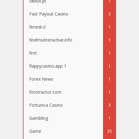
fabius.pt
1
Fast Payout Casino
3
fenedi.cl
1
findmsinteractive.info
1
first
1
flappycasino.app 1
1
Forex News
1
forotractor.com
1
Fortunica Casino
3
Gambling
1
Game
35