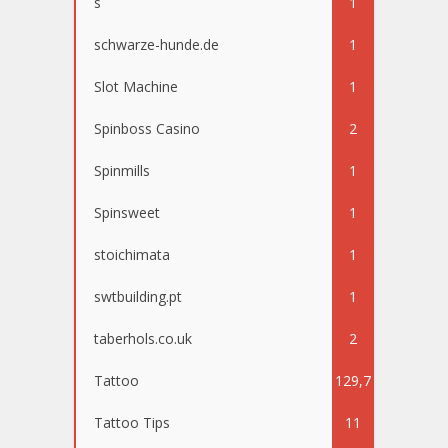
s
1
schwarze-hunde.de
1
Slot Machine
1
Spinboss Casino
2
Spinmills
1
Spinsweet
1
stoichimata
1
swtbuilding.pt
1
taberhols.co.uk
2
Tattoo
129,7
Tattoo Tips
58
11