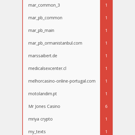
mar_common_3
1
mar_pb_common
1
mar_pb_main
1
mar_pb_ormanistanbul.com
1
marssaibert.de
1
medicalsexcenter.cl
1
melhorcasino-online-portugal.com
1
motolandim.pt
1
Mr Jones Casino
6
mriya crypto
1
my_texts
1