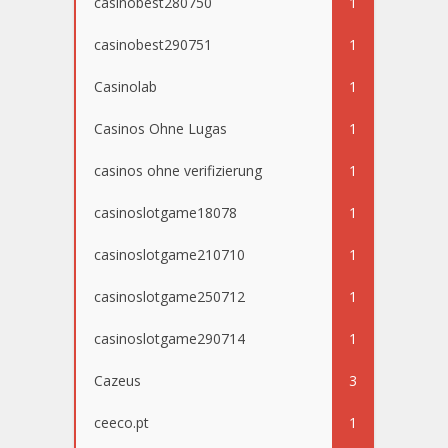
casinobest280750
1
casinobest290751
1
Casinolab
1
Casinos Ohne Lugas
1
casinos ohne verifizierung
1
casinoslotgame18078
1
casinoslotgame210710
1
casinoslotgame250712
1
casinoslotgame290714
1
Cazeus
3
ceeco.pt
1