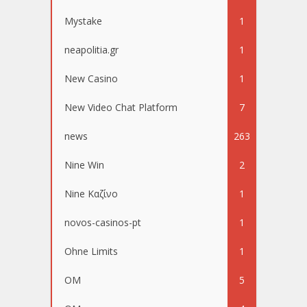
Mystake
1
neapolitia.gr
1
New Casino
1
New Video Chat Platform
7
news
263
Nine Win
2
Nine Καζίνο
1
novos-casinos-pt
1
Ohne Limits
1
OM
5