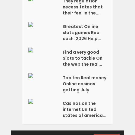
They regulation
necessitates that
their feel in the...
Greatest Online
slots games Real
cash: 2026 Help...
Find a very good
Slots to tackle On
the web the real...
Top ten Real money
Online casinos
getting July
Casinos on the
internet United
states of america...