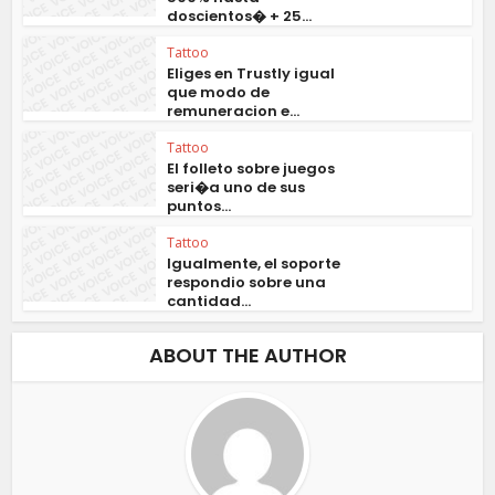
doscientos� + 25...
Tattoo
Eliges en Trustly igual
que modo de
remuneracion e...
Tattoo
El folleto sobre juegos
seri�a uno de sus
puntos...
Tattoo
Igualmente, el soporte
respondio sobre una
cantidad...
ABOUT THE AUTHOR