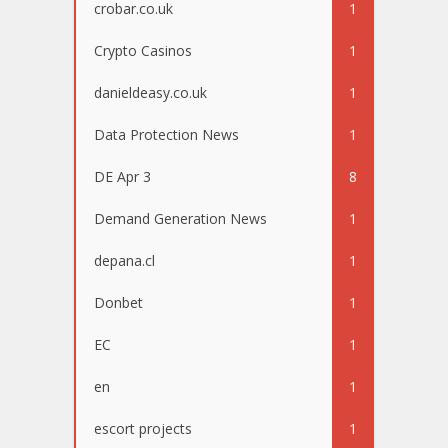
crobar.co.uk
1
Crypto Casinos
1
danieldeasy.co.uk
1
Data Protection News
1
DE Apr 3
8
Demand Generation News
1
depana.cl
1
Donbet
1
EC
1
en
1
escort projects
1