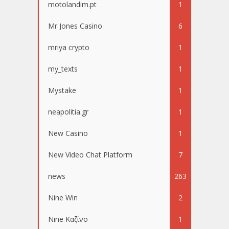
motolandim.pt
1
Mr Jones Casino
6
mriya crypto
1
my_texts
1
Mystake
1
neapolitia.gr
1
New Casino
1
New Video Chat Platform
7
news
263
Nine Win
2
Nine Καζίνο
1