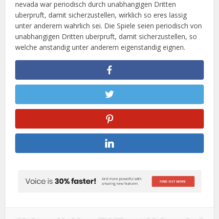
nevada war periodisch durch unabhangigen Dritten
uberpruft, damit sicherzustellen, wirklich so eres lassig
unter anderem wahrlich sei. Die Spiele seien periodisch von
unabhangigen Dritten uberpruft, damit sicherzustellen, so
welche anstandig unter anderem eigenstandig eignen.