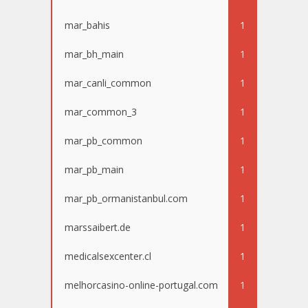
mar_bahis
1
mar_bh_main
1
mar_canli_common
1
mar_common_3
1
mar_pb_common
1
mar_pb_main
1
mar_pb_ormanistanbul.com
1
marssaibert.de
1
medicalsexcenter.cl
1
melhorcasino-online-portugal.com
1