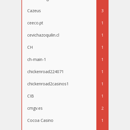
Cazeus
3
ceeco.pt
1
cevichazoquilin.cl
1
CH
1
ch-main-1
1
chickenroad224071
1
chickenroad2casinos1
1
CIB
1
cmgv.es
2
Cocoa Casino
1