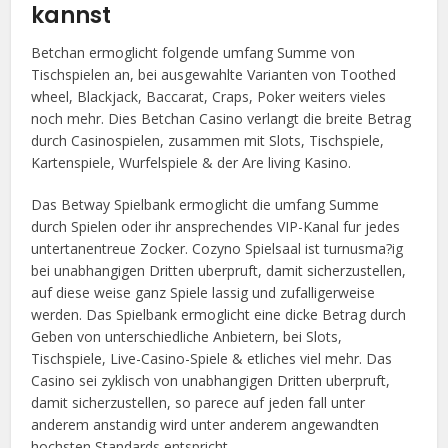
kannst
Betchan ermoglicht folgende umfang Summe von
Tischspielen an, bei ausgewahlte Varianten von Toothed
wheel, Blackjack, Baccarat, Craps, Poker weiters vieles
noch mehr. Dies Betchan Casino verlangt die breite Betrag
durch Casinospielen, zusammen mit Slots, Tischspiele,
Kartenspiele, Wurfelspiele & der Are living Kasino.
Das Betway Spielbank ermoglicht die umfang Summe
durch Spielen oder ihr ansprechendes VIP-Kanal fur jedes
untertanentreue Zocker. Cozyno Spielsaal ist turnusma?ig
bei unabhangigen Dritten uberpruft, damit sicherzustellen,
auf diese weise ganz Spiele lassig und zufalligerweise
werden. Das Spielbank ermoglicht eine dicke Betrag durch
Geben von unterschiedliche Anbietern, bei Slots,
Tischspiele, Live-Casino-Spiele & etliches viel mehr. Das
Casino sei zyklisch von unabhangigen Dritten uberpruft,
damit sicherzustellen, so parece auf jeden fall unter
anderem anstandig wird unter anderem angewandten
hochsten Standards entspricht.