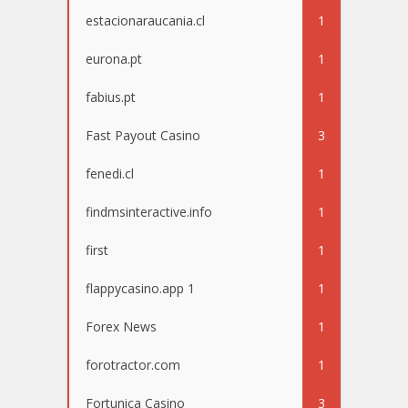
estacionaraucania.cl
1
eurona.pt
1
fabius.pt
1
Fast Payout Casino
3
fenedi.cl
1
findmsinteractive.info
1
first
1
flappycasino.app 1
1
Forex News
1
forotractor.com
1
Fortunica Casino
3