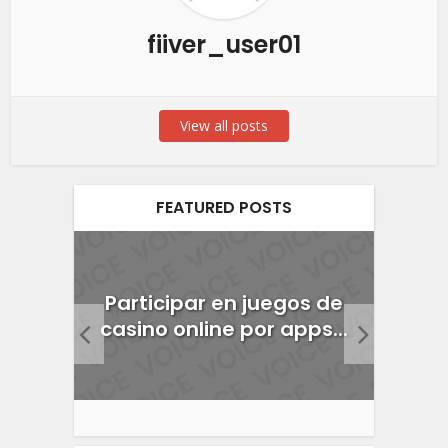
fiiver_user01
View all posts
FEATURED POSTS
egos
Q
Participar en juegos de
us
esp
casino online por apps...