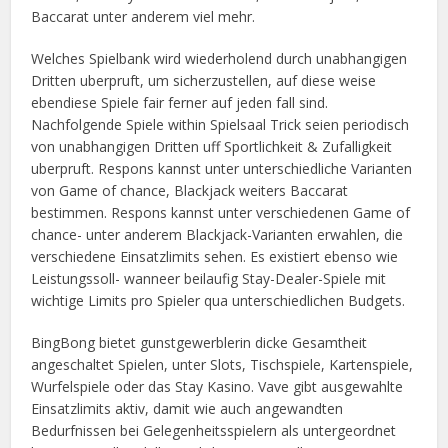
Baccarat unter anderem viel mehr.
Welches Spielbank wird wiederholend durch unabhangigen
Dritten uberpruft, um sicherzustellen, auf diese weise
ebendiese Spiele fair ferner auf jeden fall sind.
Nachfolgende Spiele within Spielsaal Trick seien periodisch
von unabhangigen Dritten uff Sportlichkeit & Zufalligkeit
uberpruft. Respons kannst unter unterschiedliche Varianten
von Game of chance, Blackjack weiters Baccarat
bestimmen. Respons kannst unter verschiedenen Game of
chance- unter anderem Blackjack-Varianten erwahlen, die
verschiedene Einsatzlimits sehen. Es existiert ebenso wie
Leistungssoll- wanneer beilaufig Stay-Dealer-Spiele mit
wichtige Limits pro Spieler qua unterschiedlichen Budgets.
BingBong bietet gunstgewerblerin dicke Gesamtheit
angeschaltet Spielen, unter Slots, Tischspiele, Kartenspiele,
Wurfelspiele oder das Stay Kasino. Vave gibt ausgewahlte
Einsatzlimits aktiv, damit wie auch angewandten
Bedurfnissen bei Gelegenheitsspielern als untergeordnet