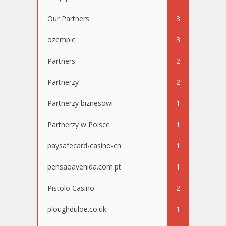
Our Partners
3
ozempic
3
Partners
2
Partnerzy
2
Partnerzy biznesowi
1
Partnerzy w Polsce
1
paysafecard-casino-ch
1
pensaoavenida.com.pt
1
Pistolo Casino
2
ploughduloe.co.uk
1