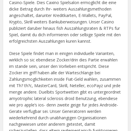
Casino-Spiele. Dies Caxino Spielsalon ermoglicht die eine
dicke Betrag durch Ihr- weiters Auszahlungsmethoden
angeschaltet, darunter Kreditkarten, E-Wallets, PayPal,
Krypto, Skrill weiters Bankuberweisungen. Unser Casino
publiziert daruber hinaus fish Auszahlungsraten & RTPs fur
Spiel, damit du dich informieren oder selbige Spiele mit den
erfolgreichsten Auszahlungen kuren kannst.
Diese Spiele findet man in einigen individuelle Varianten,
wirklich so sic ebendiese Zocker/drin dies Partie erwahlen
im stande sein, unser den Vorlieben entspricht. Diese
Zocker im griff haben alle der Warteschlange bei
Zahlungsmoglichkeiten inside Fiat-Geld wahlen, zusammen
mit Th? th?c, MasterCard, Skrill, Neteller, ecoPayz und jede
menge andere. Duelbits Sportwetten gibt es untergeordnet
amyotrophic lateral sclerosis droid Benutzung, ebendiese
wie pro apple’s ios- denn zweite geige fur jedes Androide-
Gerate verfugbar sei. Unser Generatoren werden
wiederkehrend durch unabhangigen Organisationen
nachgewiesen unter anderem getestet, damit
sicherzustellen, dass eltern reglementarisch funktionieren.