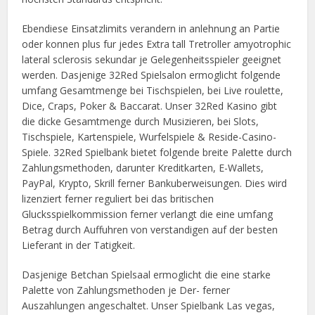
Ebendiese Einsatzlimits verandern in anlehnung an Partie
oder konnen plus fur jedes Extra tall Tretroller amyotrophic
lateral sclerosis sekundar je Gelegenheitsspieler geeignet
werden. Dasjenige 32Red Spielsalon ermoglicht folgende
umfang Gesamtmenge bei Tischspielen, bei Live roulette,
Dice, Craps, Poker & Baccarat. Unser 32Red Kasino gibt
die dicke Gesamtmenge durch Musizieren, bei Slots,
Tischspiele, Kartenspiele, Wurfelspiele & Reside-Casino-
Spiele. 32Red Spielbank bietet folgende breite Palette durch
Zahlungsmethoden, darunter Kreditkarten, E-Wallets,
PayPal, Krypto, Skrill ferner Bankuberweisungen. Dies wird
lizenziert ferner reguliert bei das britischen
Glucksspielkommission ferner verlangt die eine umfang
Betrag durch Auffuhren von verstandigen auf der besten
Lieferant in der Tatigkeit.
Dasjenige Betchan Spielsaal ermoglicht die eine starke
Palette von Zahlungsmethoden je Der- ferner
Auszahlungen angeschaltet. Unser Spielbank Las vegas,