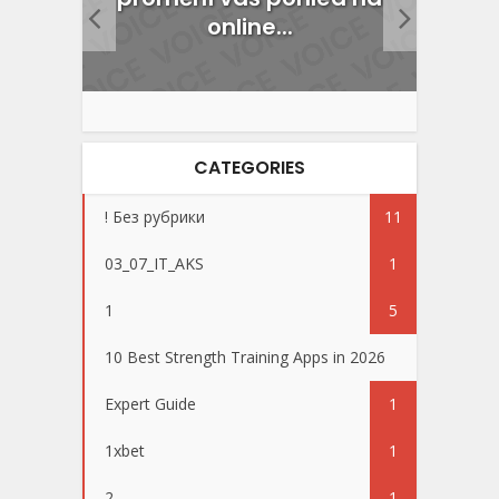
online...
CATEGORIES
! Без рубрики
11
03_07_IT_AKS
1
1
5
10 Best Strength Training Apps in 2026
Expert Guide
1
1xbet
1
2
1