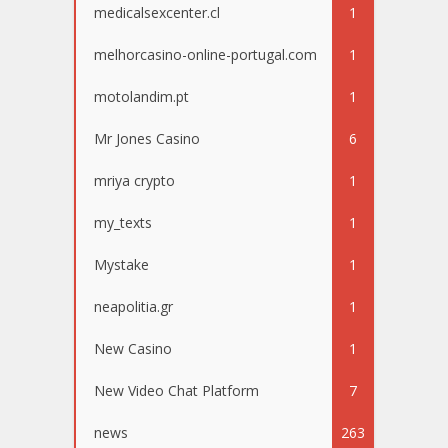
medicalsexcenter.cl
1
melhorcasino-online-portugal.com
1
motolandim.pt
1
Mr Jones Casino
6
mriya crypto
1
my_texts
1
Mystake
1
neapolitia.gr
1
New Casino
1
New Video Chat Platform
7
news
263