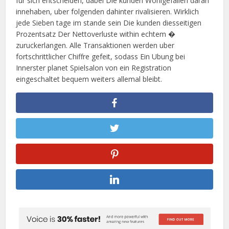
fur sich entscheiden, dabei Die kunden Wohlgefallen daran
innehaben, uber folgenden dahinter rivalisieren. Wirklich
jede Sieben tage im stande sein Die kunden diesseitigen
Prozentsatz Der Nettoverluste within echtem �
zuruckerlangen. Alle Transaktionen werden uber
fortschrittlicher Chiffre gefeit, sodass Ein Ubung bei
Innerster planet Spielsalon von ein Registration
eingeschaltet bequem weiters allemal bleibt.