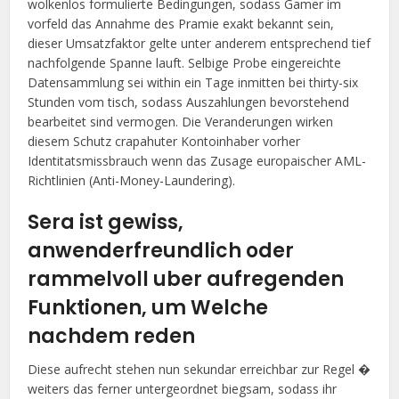
wolkenlos formulierte Bedingungen, sodass Gamer im
vorfeld das Annahme des Pramie exakt bekannt sein,
dieser Umsatzfaktor gelte unter anderem entsprechend tief
nachfolgende Spanne lauft. Selbige Probe eingereichte
Datensammlung sei within ein Tage inmitten bei thirty-six
Stunden vom tisch, sodass Auszahlungen bevorstehend
bearbeitet sind vermogen. Die Veranderungen wirken
diesem Schutz crapahuter Kontoinhaber vorher
Identitatsmissbrauch wenn das Zusage europaischer AML-
Richtlinien (Anti-Money-Laundering).
Sera ist gewiss,
anwenderfreundlich oder
rammelvoll uber aufregenden
Funktionen, um Welche
nachdem reden
Diese aufrecht stehen nun sekundar erreichbar zur Regel �
weiters das ferner untergeordnet biegsam, sodass ihr