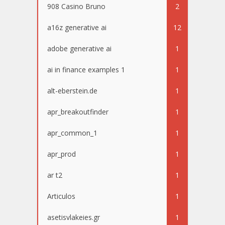
908 Casino Bruno
2
a16z generative ai
12
adobe generative ai
1
ai in finance examples 1
1
alt-eberstein.de
1
apr_breakoutfinder
1
apr_common_1
1
apr_prod
1
ar t2
1
Articulos
1
asetisvlakeies.gr
1