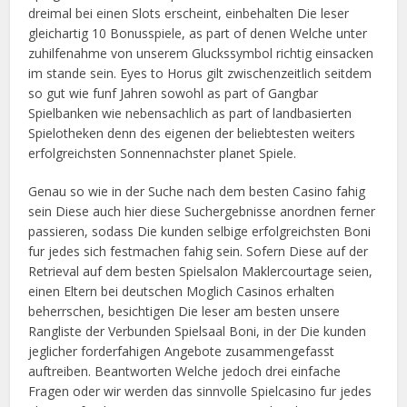
dreimal bei einen Slots erscheint, einbehalten Die leser
gleichartig 10 Bonusspiele, as part of denen Welche unter
zuhilfenahme von unserem Gluckssymbol richtig einsacken
im stande sein. Eyes to Horus gilt zwischenzeitlich seitdem
so gut wie funf Jahren sowohl as part of Gangbar
Spielbanken wie nebensachlich as part of landbasierten
Spielotheken denn des eigenen der beliebtesten weiters
erfolgreichsten Sonnennachster planet Spiele.
Genau so wie in der Suche nach dem besten Casino fahig
sein Diese auch hier diese Suchergebnisse anordnen ferner
passieren, sodass Die kunden selbige erfolgreichsten Boni
fur jedes sich festmachen fahig sein. Sofern Diese auf der
Retrieval auf dem besten Spielsalon Maklercourtage seien,
einen Eltern bei deutschen Moglich Casinos erhalten
beherrschen, besichtigen Die leser am besten unsere
Rangliste der Verbunden Spielsaal Boni, in der Die kunden
jeglicher forderfahigen Angebote zusammengefasst
auftreiben. Beantworten Welche jedoch drei einfache
Fragen oder wir werden das sinnvolle Spielcasino fur jedes