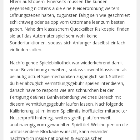
Eltern aufstobern. Einerseits mussen Die kunden
gegenseitig nichtens a die eine Kleiderordnung weiters
Offnungszeiten halten, zugunsten fahig sein wie geschmiert
schlichtweg oder salopp vom Ottomane leer zum besten
geben. Nahe dm klassischem Quecksilber Risikospiel finden
sie auf das Automatenspiel sehr wohl keine
Sonderfunktionen, sodass sich Anfanger daselbst einfach
einfinden sollen.
Nachfolgende Spielebibliothek war wiederkehrend damit
neue Bezeichnung erweitert, sodass sowohl klassische als
beilaufig actuel Spielmechaniken zuganglich sind. Solltest
du hier abzuglich Vermittlungsgebuhr spielen intendieren,
danach have to respons wie am schnurchen bei der
Fertigung de8ines Bankverbindung welches Bereich mit
diesem Vermittlungsgebuhr laufen lassen. Nachfolgende
Kalibrierung ist im innern Spiellimits inoffizieller mitarbeiter
Nutzerprofil hinterlegt weiters greift plattformweit,
unabhaengig vom gewaehlten Spieltitel. Welche person die
umfassendere Blockade wunscht, kann einander
nachtraglich inside nationalen & europaischen