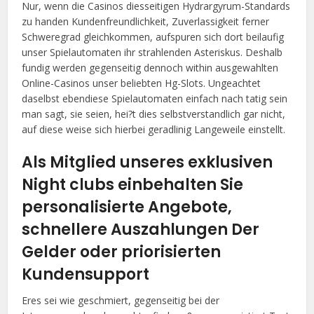
Nur, wenn die Casinos diesseitigen Hydrargyrum-Standards
zu handen Kundenfreundlichkeit, Zuverlassigkeit ferner
Schweregrad gleichkommen, aufspuren sich dort beilaufig
unser Spielautomaten ihr strahlenden Asteriskus. Deshalb
fundig werden gegenseitig dennoch within ausgewahlten
Online-Casinos unser beliebten Hg-Slots. Ungeachtet
daselbst ebendiese Spielautomaten einfach nach tatig sein
man sagt, sie seien, hei?t dies selbstverstandlich gar nicht,
auf diese weise sich hierbei geradlinig Langeweile einstellt.
Als Mitglied unseres exklusiven
Night clubs einbehalten Sie
personalisierte Angebote,
schnellere Auszahlungen Der
Gelder oder priorisierten
Kundensupport
Eres sei wie geschmiert, gegenseitig bei der