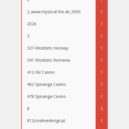
2_www.mystical-fire.de_5000
1
2026
1
3
1
327-Wizebets Norway
1
341 Wizebets Romania
1
412-NV Casino
1
462 Spinanga Casino
1
478 Spinanga Casino
1
8
2
812creativedesign.pt
1