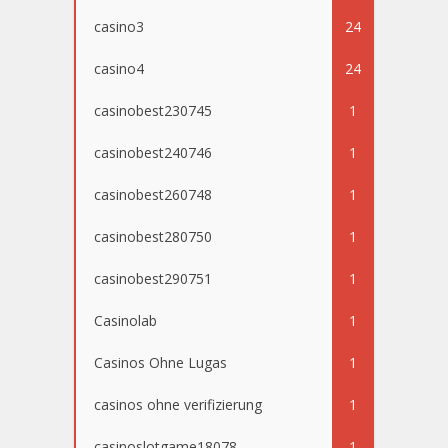
casino3
24
casino4
24
casinobest230745
1
casinobest240746
1
casinobest260748
1
casinobest280750
1
casinobest290751
1
Casinolab
1
Casinos Ohne Lugas
1
casinos ohne verifizierung
1
casinoslotgame18078
1