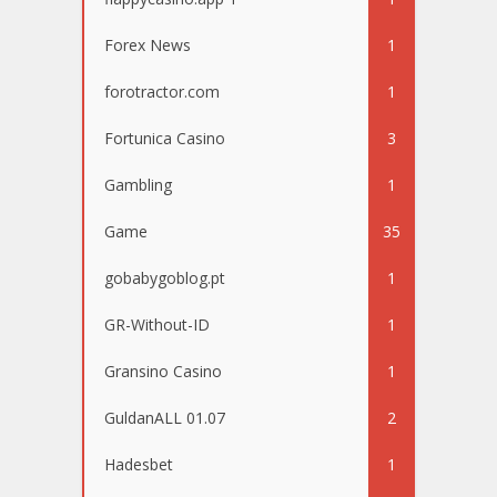
Forex News
1
forotractor.com
1
Fortunica Casino
3
Gambling
1
Game
35
gobabygoblog.pt
1
GR-Without-ID
1
Gransino Casino
1
GuldanALL 01.07
2
Hadesbet
1