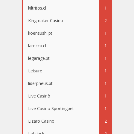
kiltritos.cl
1
Kingmaker Casino
2
koensushi.pt
1
larocca.cl
1
legarage.pt
1
Leisure
1
liderpneus.pt
1
Live Casinò
1
Live Casino Sportingbet
1
Lizaro Casino
2
Lolajack
2