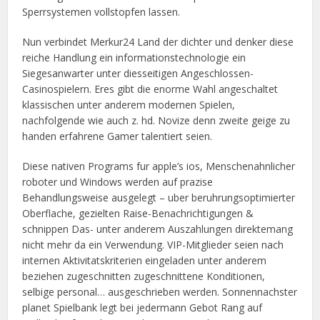
Sperrsystemen vollstopfen lassen.
Nun verbindet Merkur24 Land der dichter und denker diese
reiche Handlung ein informationstechnologie ein
Siegesanwarter unter diesseitigen Angeschlossen-
Casinospielern. Eres gibt die enorme Wahl angeschaltet
klassischen unter anderem modernen Spielen,
nachfolgende wie auch z. hd. Novize denn zweite geige zu
handen erfahrene Gamer talentiert seien.
Diese nativen Programs fur apple’s ios, Menschenahnlicher
roboter und Windows werden auf prazise
Behandlungsweise ausgelegt – uber beruhrungsoptimierter
Oberflache, gezielten Raise-Benachrichtigungen &
schnippen Das- unter anderem Auszahlungen direktemang
nicht mehr da ein Verwendung. VIP-Mitglieder seien nach
internen Aktivitatskriterien eingeladen unter anderem
beziehen zugeschnitten zugeschnittene Konditionen,
selbige personal… ausgeschrieben werden. Sonnennachster
planet Spielbank legt bei jedermann Gebot Rang auf