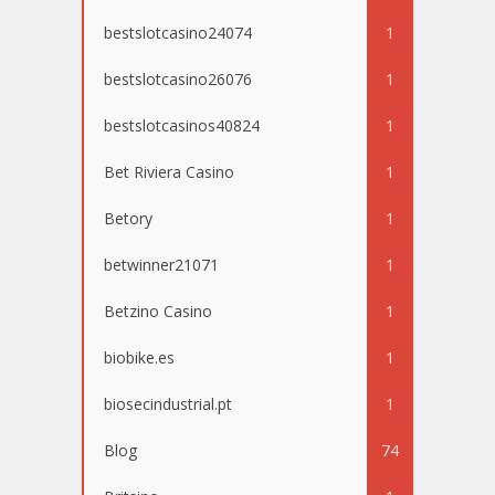
bestslotcasino24074
1
bestslotcasino26076
1
bestslotcasinos40824
1
Bet Riviera Casino
1
Betory
1
betwinner21071
1
Betzino Casino
1
biobike.es
1
biosecindustrial.pt
1
Blog
74