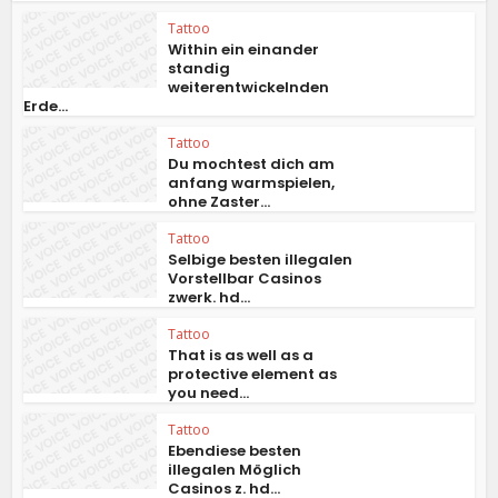
Tattoo
Within ein einander
standig
weiterentwickelnden
Erde...
Tattoo
Du mochtest dich am
anfang warmspielen,
ohne Zaster...
Tattoo
Selbige besten illegalen
Vorstellbar Casinos
zwerk. hd...
Tattoo
That is as well as a
protective element as
you need...
Tattoo
Ebendiese besten
illegalen Möglich
Casinos z. hd...