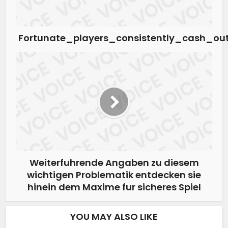
Fortunate_players_consistently_cash_ou
Weiterfuhrende Angaben zu diesem
wichtigen Problematik entdecken sie
hinein dem Maxime fur sicheres Spiel
YOU MAY ALSO LIKE