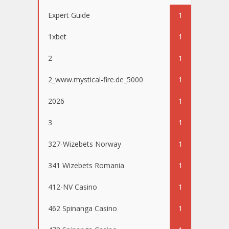
Expert Guide
1
1xbet
1
2
1
2_www.mystical-fire.de_5000
1
2026
1
3
1
327-Wizebets Norway
1
341 Wizebets Romania
1
412-NV Casino
1
462 Spinanga Casino
1