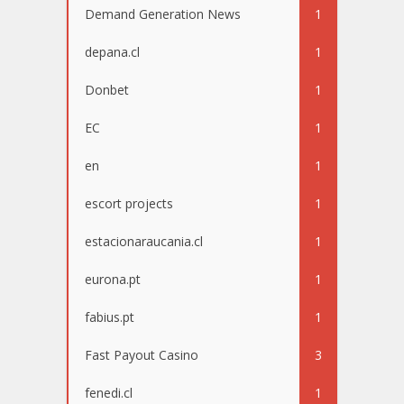
Demand Generation News
1
depana.cl
1
Donbet
1
EC
1
en
1
escort projects
1
estacionaraucania.cl
1
eurona.pt
1
fabius.pt
1
Fast Payout Casino
3
fenedi.cl
1