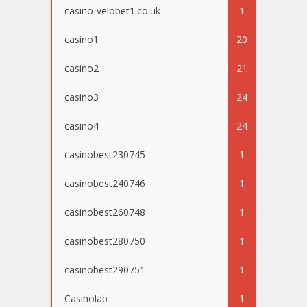
casino-velobet1.co.uk
1
casino1
20
casino2
21
casino3
24
casino4
24
casinobest230745
1
casinobest240746
1
casinobest260748
1
casinobest280750
1
casinobest290751
1
Casinolab
1