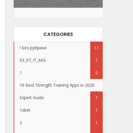
CATEGORIES
! Без рубрики
11
03_07_IT_AKS
1
1
5
10 Best Strength Training Apps in 2026
Expert Guide
1
1xbet
1
2
1