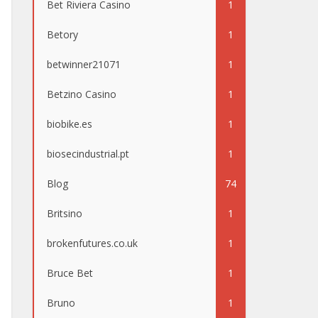
Bet Riviera Casino
1
Betory
1
betwinner21071
1
Betzino Casino
1
biobike.es
1
biosecindustrial.pt
1
Blog
74
Britsino
1
brokenfutures.co.uk
1
Bruce Bet
1
Bruno
1