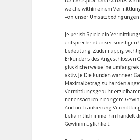
Dementsprechend sei eres wichti
welche within einem Vermittlun
von unser Umsatzbedingungen
Je perish Spiele ein Vermittlun
entsprechend unser sonstigen
bedeutung. Zudem uppig wichtig
Erkundens des Angeschlossen Ca
glucklicherweise ‘ne umfangrei
aktiv. Je Die kunden wanneer Ga
Maximalbetrag zu handen ange
Vermittlungsgebuhr erzielbaren 
nebensachlich niedrigere Gewinn
And no Frankierung Vermittlung
bekanntlich immerhin handelt di
Gewinnmoglichkeit.