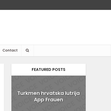
Contact
FEATURED POSTS
b
Us We
Turkmen hrvatska lutrija
Acknow
App Frauen