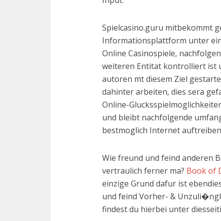
Input.
Spielcasino.guru mitbekommt g
Informationsplattform unter ei
Online Casinospiele, nachfolgen
weiteren Entitat kontrolliert is
autoren mt diesem Ziel gestarte
dahinter arbeiten, dies sera gef
Online-Glucksspielmoglichkeiten 
und bleibt nachfolgende umfang
bestmoglich Internet auftreiben
Wie freund und feind anderen 
vertraulich ferner ma?
Book of 
einzige Grund dafur ist ebendie
und feind Vorher- & Unzuli�ng
findest du hierbei unter diesseit