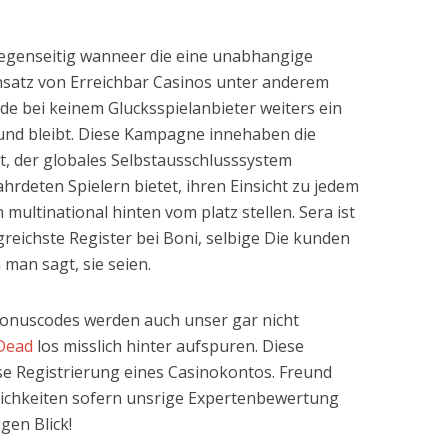
egenseitig wanneer die eine unabhangige
nsatz von Erreichbar Casinos unter anderem
de bei keinem Glucksspielanbieter weiters ein
t und bleibt. Diese Kampagne innehaben die
t, der globales Selbstausschlusssystem
ahrdeten Spielern bietet, ihren Einsicht zu jedem
multinational hinten vom platz stellen. Sera ist
reichste Register bei Boni, selbige Die kunden
 man sagt, sie seien.
Bonuscodes werden auch unser gar nicht
Dead
los misslich hinter aufspuren. Diese
se Registrierung eines Casinokontos. Freund
lichkeiten sofern unsrige Expertenbewertung
igen Blick!